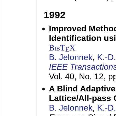
1992
Improved Method
Identification us
BibT
X
E
B. Jelonnek
,
K.-D
IEEE Transactions
Vol. 40, No. 12, 
A Blind Adaptive
Lattice/All-pass
B. Jelonnek
,
K.-D