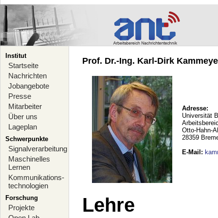
Institut
Prof. Dr.-Ing. Karl-Dirk Kammeyer
Startseite
Nachrichten
Jobangebote
Presse
Mitarbeiter
Adresse:
Universität 
Über uns
Arbeitsberei
Lageplan
Otto-Hahn-A
28359 Brem
Schwerpunkte
Signalverarbeitung
E-Mail
:
kam
Maschinelles
Lernen
Kommunikations-
technologien
Forschung
Lehre
Projekte
Open Lab