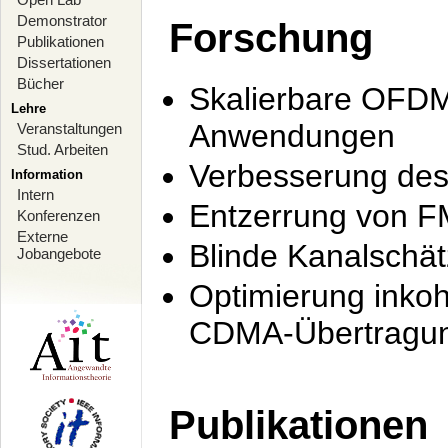
Demonstrator
Forschung
Publikationen
Dissertationen
Bücher
Skalierbare OFDM-
Lehre
Anwendungen
Veranstaltungen
Stud. Arbeiten
Verbesserung de
Information
Intern
Entzerrung von F
Konferenzen
Externe
Blinde Kanalschä
Jobangebote
Optimierung inko
CDMA-Übertragung
Publikationen