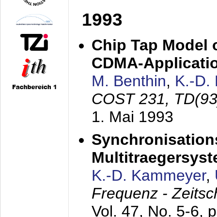
1993
Chip Tap Model o
CDMA-Applicati
M. Benthin
,
K.-D.
COST 231, TD(93
1. Mai 1993
Synchronisations
Multitraegersys
K.-D. Kammeyer
,
Frequenz - Zeitsc
Vol. 47, No. 5-6, 