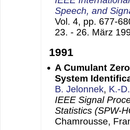
IEEE Internationa
Speech, and Sign
Vol. 4, pp. 677-6
23. - 26. März 19
1991
A Cumulant Zero
System Identific
B. Jelonnek
,
K.-D
IEEE Signal Proc
Statistics (SPW-
Chamrousse, Fra