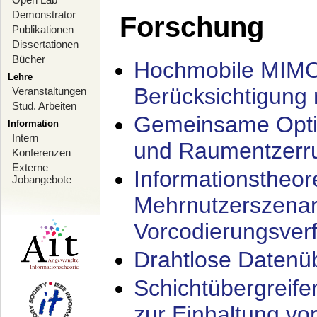
Demonstrator
Forschung
Publikationen
Dissertationen
Bücher
Hochmobile MIMO
Lehre
Berücksichtigung 
Veranstaltungen
Stud. Arbeiten
Gemeinsame Opti
Information
Intern
und Raumentzerru
Konferenzen
Externe
Informationstheor
Jobangebote
Mehrnutzerszenar
Vorcodierungsverf
Drahtlose Datenü
Schichtübergrei
zur Einhaltung vo