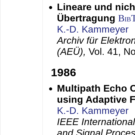
Lineare und nich
Übertragung
Bib
K.-D. Kammeyer
Archiv für Elektr
(AEÜ),
Vol. 41, N
1986
Multipath Echo 
using Adaptive F
K.-D. Kammeyer
IEEE Internationa
and Signal Proce