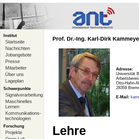
Institut
Prof. Dr.-Ing. Karl-Dirk Kammeyer
Startseite
Nachrichten
Jobangebote
Presse
Mitarbeiter
Adresse:
Universität 
Über uns
Arbeitsberei
Lageplan
Otto-Hahn-A
28359 Brem
Schwerpunkte
Signalverarbeitung
E-Mail
:
kam
Maschinelles
Lernen
Kommunikations-
technologien
Forschung
Lehre
Projekte
Open Lab