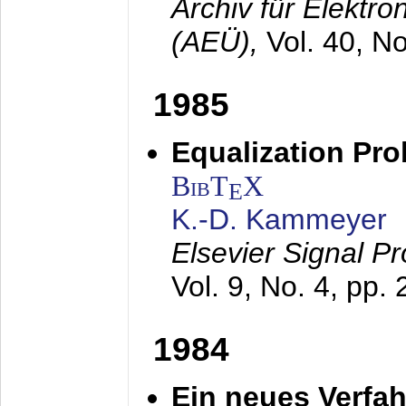
Archiv für Elektr
(AEÜ),
Vol. 40, N
1985
Equalization Pro
BibT
X
E
K.-D. Kammeyer
Elsevier Signal P
Vol. 9, No. 4, pp.
1984
Ein neues Verfah