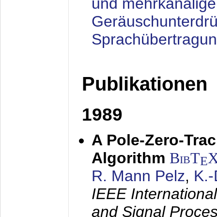
und mehrkanalige
Geräuschunterdrü
Sprachübertragu
Publikationen
1989
A Pole-Zero-Tra
Algorithm
BibT
E
R. Mann Pelz
,
K.
IEEE Internationa
and Signal Proce