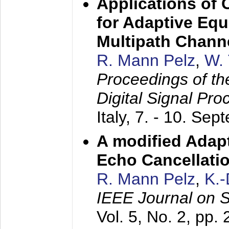
Applications of
for Adaptive Equ
Multipath Chann
R. Mann Pelz
,
W. 
Proceedings of th
Digital Signal Pr
Italy,
7. - 10. Sep
A modified Adapt
Echo Cancellati
R. Mann Pelz
,
K.
IEEE Journal on 
Vol. 5, No. 2, pp.