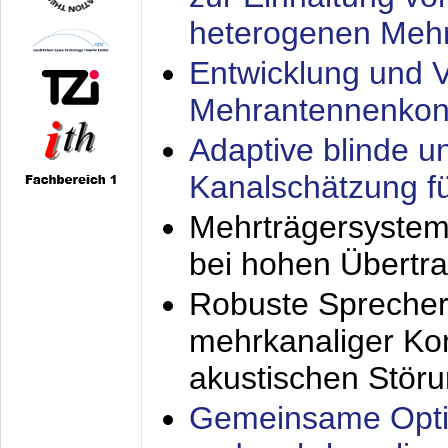
heterogenen Meh
Entwicklung und V
Mehrantennenkon
Adaptive blinde u
Kanalschätzung f
Mehrträgersystem
bei hohen Übertr
Robuste Sprecher
mehrkanaliger Ko
akustischen Stör
Gemeinsame Opti