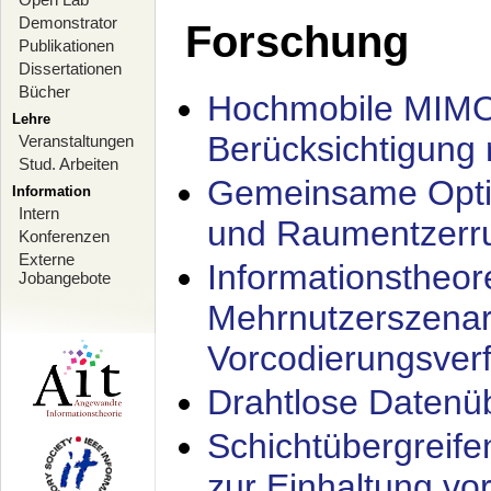
Demonstrator
Forschung
Publikationen
Dissertationen
Bücher
Hochmobile MIMO
Lehre
Berücksichtigung 
Veranstaltungen
Stud. Arbeiten
Gemeinsame Opti
Information
Intern
und Raumentzerru
Konferenzen
Externe
Informationstheor
Jobangebote
Mehrnutzerszenar
Vorcodierungsverf
Drahtlose Datenü
Schichtübergrei
zur Einhaltung vo