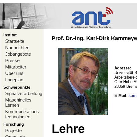
Institut
Prof. Dr.-Ing. Karl-Dirk Kammeyer
Startseite
Nachrichten
Jobangebote
Presse
Mitarbeiter
Adresse:
Universität 
Über uns
Arbeitsberei
Lageplan
Otto-Hahn-A
28359 Brem
Schwerpunkte
Signalverarbeitung
E-Mail
:
kam
Maschinelles
Lernen
Kommunikations-
technologien
Forschung
Lehre
Projekte
Open Lab