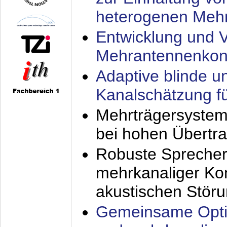
heterogenen Meh
Entwicklung und V
Mehrantennenkon
Adaptive blinde u
Kanalschätzung f
Mehrträgersystem
bei hohen Übertr
Robuste Sprecher
mehrkanaliger Ko
akustischen Stör
Gemeinsame Opti