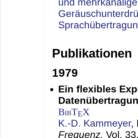
und mehrkanalige
Geräuschunterdrü
Sprachübertragu
Publikationen
1979
Ein flexibles Ex
Datenübertragung
BibT
X
E
K.-D. Kammeyer
,
Frequenz,
Vol. 33