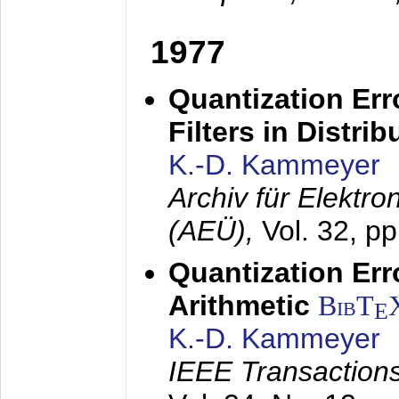
1977
Quantization Err
Filters in Distri
K.-D. Kammeyer
Archiv für Elektr
(AEÜ),
Vol. 32, p
Quantization Err
Arithmetic
BibT
E
K.-D. Kammeyer
IEEE Transactions