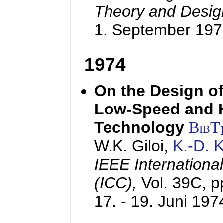
Theory and Desig
1. September 197
1974
On the Design of
Low-Speed and 
Technology
BibT
W.K. Giloi,
K.-D.
IEEE Internation
(ICC),
Vol. 39C, p
17. - 19. Juni 197