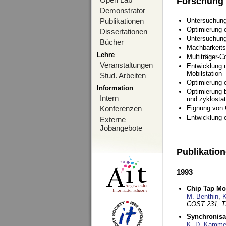
Forschung
Demonstrator
Publikationen
Untersuchung
Optimierung
Dissertationen
Untersuchung
Bücher
Machbarkeits
Lehre
Multiträger-C
Veranstaltungen
Entwicklung u
Mobilstation
Stud. Arbeiten
Optimierung 
Information
Optimierung 
Intern
und zyklostat
Konferenzen
Eignung von
Entwicklung 
Externe
Jobangebote
Publikatio
1993
Chip Tap Mo
M. Benthin
,
K
COST 231, T
Synchronisa
K.-D. Kamme