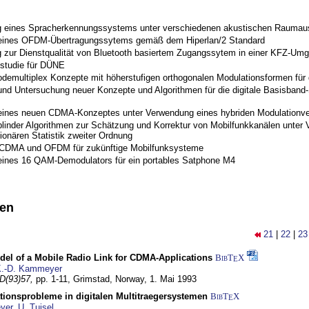
 eines Spracherkennungssystems unter verschiedenen akustischen Raumau
 eines OFDM-Übertragungssytems gemäß dem Hiperlan/2 Standard
 zur Dienstqualität von Bluetooth basiertem Zugangssytem in einer KFZ-Um
studie für DÜNE
odemultiplex Konzepte mit höherstufigen orthogonalen Modulationsformen für
nd Untersuchung neuer Konzepte und Algorithmen für die digitale Basisband-S
eines neuen CDMA-Konzeptes unter Verwendung eines hybriden Modulationve
blinder Algorithmen zur Schätzung und Korrektur von Mobilfunkkanälen unter 
ionären Statistik zweiter Ordnung
 CDMA und OFDM für zukünftige Mobilfunksysteme
eines 16 QAM-Demodulators für ein portables Satphone M4
nen
21
|
22
|
23
del of a Mobile Radio Link for CDMA-Applications
BibT
X
E
.-D. Kammeyer
D(93)57,
pp. 1-11,
Grimstad, Norway,
1. Mai 1993
tionsprobleme in digitalen Multitraegersystemen
BibT
X
E
yer
,
U. Tuisel