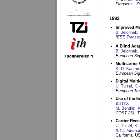
Frequenz - Ze
1992
Improved Met
B. Jelonnek
,
IEEE Transac
A Blind Adap
B. Jelonnek
,
European Sig
Multicarrier
K.-D. Kamme
European Sig
Digital Mult
U. Tuisel
,
K.
European Tra
Use of the E
BibT
X
E
M. Benthin
,
K
COST 231, T
Carrier Reco
U. Tuisel
,
K.
IEEE Interna
California, 