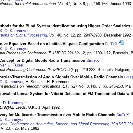
itschrift fuer Telekommunikation,
Vol. 47, No. 5-6, pp. 159-166,
Januar 1993
hods for the Blind System Identification using Higher Order Statistics
K.-D. Kammeyer
tions on Signal Processing
,
Vol. 40, No. 12, pp. 2947-2960,
Dezember 1992
tive Equalizer Based on a Lattice/All-pass Configuration
BibT
X
E
K.-D. Kammeyer
nal Processing Conference (EUSIPCO 92),
Vol. 2, pp. 1109-1112,
Brussels, 
 Concept for Digital Mobile Radio Transmission
BibT
X
E
yer
,
U. Tuisel
nal Processing Conference (EUSIPCO 92),
pp. 219-222,
Brussels, Belgium,
icarrier-Transmission of Audio Signals Over Mobile Radio Channels
BibT
-D. Kammeyer
, H. Schulze, H. Bochmann
nsanctions on Telecommunications (ETT 92),
Vol. 3, No. 3, pp. 243-253,
Mai
quivalent Linear System for Viterbi Detection of FM Transmitted Data w
.-D. Kammeyer
D(92)42,
Leeds, U.K.,
1. April 1992
very for Multicarrier Transmission over Mobile Radio Channels
BibT
X
E
-D. Kammeyer
tional Conference on Acoustics, Speech, and Signal Processing (ICASSP 92)
USA,
23. - 26. März 1992