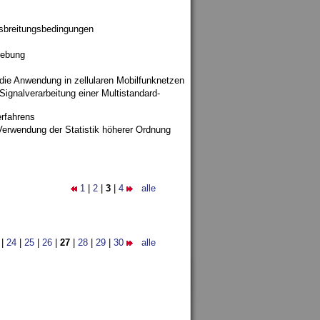
sbreitungsbedingungen
gebung
 die Anwendung in zellularen Mobilfunknetzen
ignalverarbeitung einer Multistandard-
rfahrens
Verwendung der Statistik höherer Ordnung
1
|
2
|
3
|
4
alle
|
24
|
25
|
26
|
27
|
28
|
29
|
30
alle