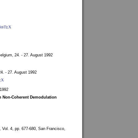
BibT
X
E
Belgium,
24. - 27. August 1992
24. - 27. August 1992
X
E
 1992
ith Non-Coherent Demodulation
,
Vol. 4, pp. 677-680,
San Francisco,