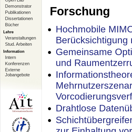
Demonstrator
Forschung
Publikationen
Dissertationen
Bücher
Hochmobile MIMO
Lehre
Berücksichtigung 
Veranstaltungen
Stud. Arbeiten
Gemeinsame Opti
Information
Intern
und Raumentzerru
Konferenzen
Externe
Informationstheor
Jobangebote
Mehrnutzerszenar
Vorcodierungsverf
Drahtlose Datenü
Schichtübergrei
zur Einhaltung vo