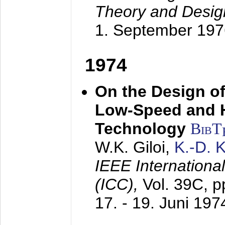
Theory and Desig
1. September 197
1974
On the Design of
Low-Speed and 
Technology
BibT
W.K. Giloi,
K.-D.
IEEE Internation
(ICC),
Vol. 39C, p
17. - 19. Juni 197