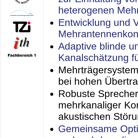
heterogenen Meh
Entwicklung und V
Mehrantennenkon
Adaptive blinde u
Kanalschätzung f
Mehrträgersystem
bei hohen Übertr
Robuste Sprecher
mehrkanaliger Ko
akustischen Stör
Gemeinsame Opti