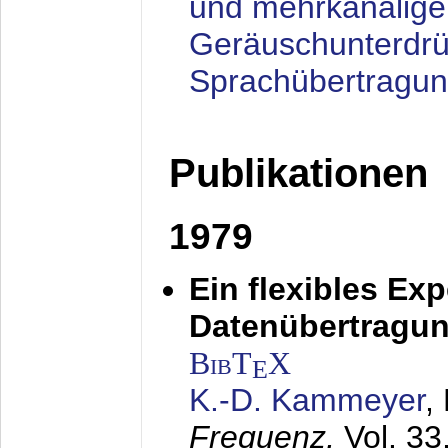
und mehrkanalige
Geräuschunterdrü
Sprachübertragu
Publikationen
1979
Ein flexibles Ex
Datenübertragung
BibT
X
E
K.-D. Kammeyer
,
Frequenz,
Vol. 33