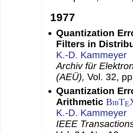
1977
Quantization Err
Filters in Distri
K.-D. Kammeyer
Archiv für Elektr
(AEÜ),
Vol. 32, p
Quantization Err
Arithmetic
BibT
E
K.-D. Kammeyer
IEEE Transactions