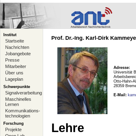
Institut
Prof. Dr.-Ing. Karl-Dirk Kammeyer
Startseite
Nachrichten
Jobangebote
Presse
Mitarbeiter
Adresse:
Universität 
Über uns
Arbeitsberei
Lageplan
Otto-Hahn-A
28359 Brem
Schwerpunkte
Signalverarbeitung
E-Mail
:
kam
Maschinelles
Lernen
Kommunikations-
technologien
Forschung
Lehre
Projekte
Open Lab