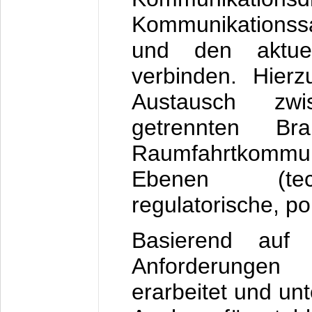
Kommunikationssa
und den aktuel
verbinden. Hierz
Austausch zwi
getrennten B
Raumfahrtkomm
Ebenen (tech
regulatorische, pol
Basierend auf d
Anforderungen
erarbeitet und un