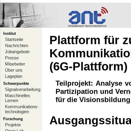
Institut
Plattform für 
Startseite
Nachrichten
Kommunikatio
Jobangebote
Presse
(6G-Plattform)
Mitarbeiter
Über uns
Lageplan
Teilprojekt: Analyse 
Schwerpunkte
Signalverarbeitung
Partizipation und Vern
Maschinelles
für die Visionsbildun
Lernen
Kommunikations-
technologien
Ausgangssitua
Forschung
Projekte
Open Lab