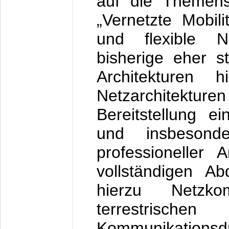
auf die Themensc
„Vernetzte Mobil
und flexible Ne
bisherige eher st
Architekturen h
Netzarchitektu
Bereitstellung ei
und insbesonde
professioneller
vollständigen A
hierzu Netzko
terrestri
Kommunikat