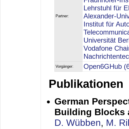
Lehrstuhl für E
Alexander-Univ
Partner:
Institut für A
Telecommunica
Universität Ber
Vodafone Chair
Nachrichtentec
Open6GHub (6G
Vorgänger:
Publikationen
German Perspect
Building Blocks
D. Wübben
,
M. R