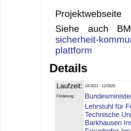
Projektwebseit
Siehe auc
sicherheit-kommun
plattform
Details
Laufzeit:
10/2021 - 12/2025
Bundesministe
Förderung:
Lehrstuhl für 
Technische Uni
Barkhausen Ins
Fraunhofer-Inst