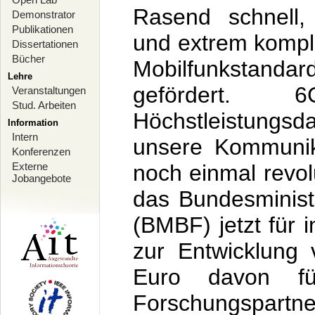
Rasend schnell, e
Demonstrator
Publikationen
und extrem kompl
Dissertationen
Bücher
Mobilfunksta
Lehre
gefördert.
6
Veranstaltungen
Stud. Arbeiten
Höchstleistungsd
Information
Intern
unsere Kommunik
Konferenzen
Externe
noch einmal revol
Jobangebote
das Bundesminist
(BMBF) jetzt für 
zur Entwicklung
Euro davon 
Forschungspar