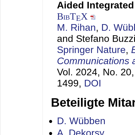
Aided Integrate
BibT
X
E
M. Rihan
,
D. Wüb
and Stefano Buzz
Springer Nature
,
Communications 
Vol. 2024, No. 20,
1499,
DOI
Beteiligte Mita
D. Wübben
A. Dekorsy