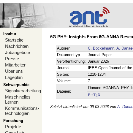
Institut
6G PHY: Insights From 6G-ANNA Researc
Startseite
Nachrichten
Autoren:
C. Bockelmann
,
A. Danae
Jobangebote
Dokumenttyp:
Journal Paper
Presse
Veröffentlichung:
Januar 2026
Mitarbeiter
Journal:
IEEE Open Journal of th
Über uns
Seiten:
1210-1234
Lageplan
Volume:
7
Schwerpunkte
Danaee_6GANNA_PHY_In
Signalverarbeitung
Dateien:
BibT
X
E
Maschinelles
Lernen
Zuletzt aktualisiert am 09.03.2026 von
A. Dana
Kommunikations-
technologien
Forschung
Projekte
Open Lab