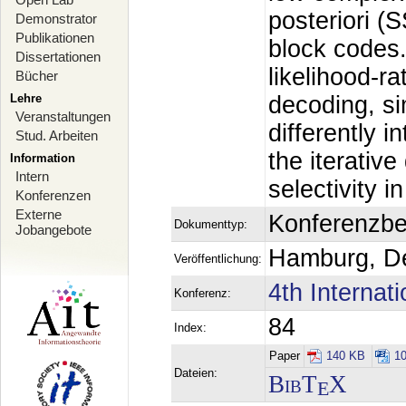
posteriori 
Demonstrator
Publikationen
block codes.
Dissertationen
likelihood-
Bücher
Lehre
decoding, si
Veranstaltungen
differently 
Stud. Arbeiten
the iterativ
Information
Intern
selectivity i
Konferenzen
Externe
Konferenzbe
Dokumenttyp:
Jobangebote
Hamburg, De
Veröffentlichung:
4th Interna
Konferenz:
84
Index:
Paper
140 KB
1
Dateien:
BibT
X
E