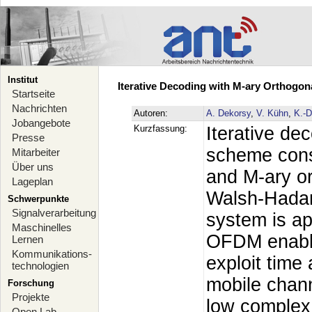
Institut
Iterative Decoding with M-ary Orthog
Startseite
Nachrichten
Autoren:
A. Dekorsy
,
V. Kühn
,
K.-
Jobangebote
Kurzfassung:
Iterative de
Presse
scheme consi
Mitarbeiter
Über uns
and M-ary o
Lageplan
Walsh-Hada
Schwerpunkte
Signalverarbeitung
system is a
Maschinelles
OFDM enables
Lernen
Kommunikations-
exploit time 
technologien
mobile chann
Forschung
Projekte
low complex
Open Lab