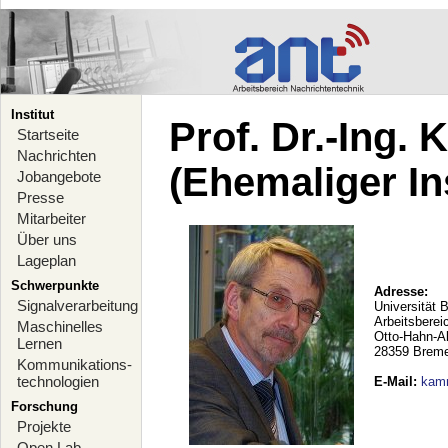
Institut
Prof. Dr.-Ing.
Startseite
Nachrichten
(Ehemaliger Ins
Jobangebote
Presse
Mitarbeiter
Über uns
Lageplan
Schwerpunkte
Adresse:
Signalverarbeitung
Universität 
Arbeitsberei
Maschinelles
Otto-Hahn-A
Lernen
28359 Brem
Kommunikations-
technologien
E-Mail
:
kam
Forschung
Projekte
Open Lab