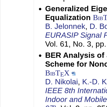
Generalized Eige
Equalization
Bib
B. Jelonnek
,
D. B
EURASIP Signal P
Vol. 61, No. 3, pp
BER Analysis of
Scheme for Non
BibT
X
E
D. Nikolai
,
K.-D. 
IEEE 8th Internat
Indoor and Mobil