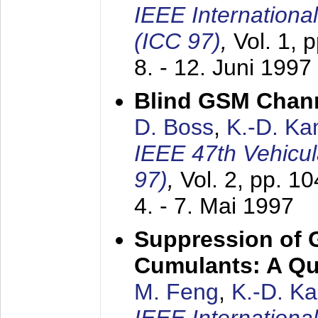
IEEE Internation
(ICC 97)
,
Vol. 1, 
8. - 12. Juni 1997
Blind GSM Chann
D. Boss
,
K.-D. K
IEEE 47th Vehicu
97)
,
Vol. 2, pp. 1
4. - 7. Mai 1997
Suppression of 
Cumulants: A Qua
M. Feng
,
K.-D. K