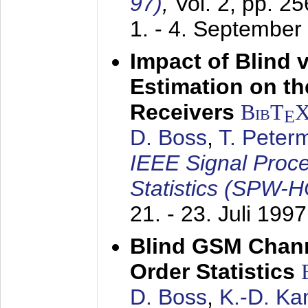
97)
,
Vol. 2, pp. 2
1. - 4. September
Impact of Blind 
Estimation on t
Receivers
BibT
E
D. Boss
,
T. Peter
IEEE Signal Proc
Statistics (SPW-
21. - 23. Juli 1997
Blind GSM Chann
Order Statistics
D. Boss
,
K.-D. K