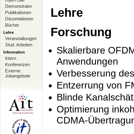
Demonstrator
Lehre
Publikationen
Dissertationen
Bücher
Forschung
Lehre
Veranstaltungen
Stud. Arbeiten
Skalierbare OFDM-
Information
Intern
Anwendungen
Konferenzen
Verbesserung de
Externe
Jobangebote
Entzerrung von F
Blinde Kanalschä
Optimierung inko
CDMA-Übertragung