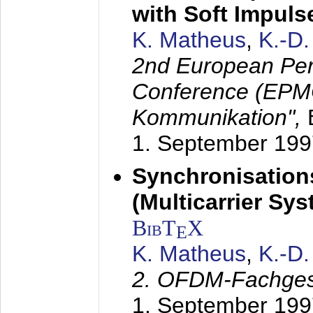
with Soft Impul
K. Matheus
,
K.-D
2nd European Per
Conference (EPMC
Kommunikation",
1. September 199
Synchronisation
(Multicarrier Sy
BibT
X
E
K. Matheus
,
K.-D
2. OFDM-Fachge
1. September 199