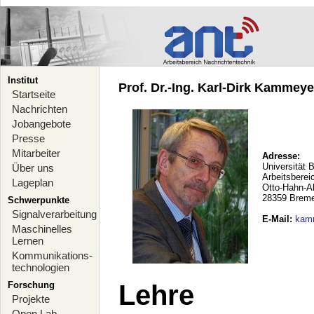
Institut
Prof. Dr.-Ing. Karl-Dirk Kammeyer
Startseite
Nachrichten
Jobangebote
Presse
Mitarbeiter
Adresse:
Universität 
Über uns
Arbeitsberei
Lageplan
Otto-Hahn-A
28359 Brem
Schwerpunkte
Signalverarbeitung
E-Mail
:
kam
Maschinelles
Lernen
Kommunikations-
technologien
Forschung
Lehre
Projekte
Open Lab