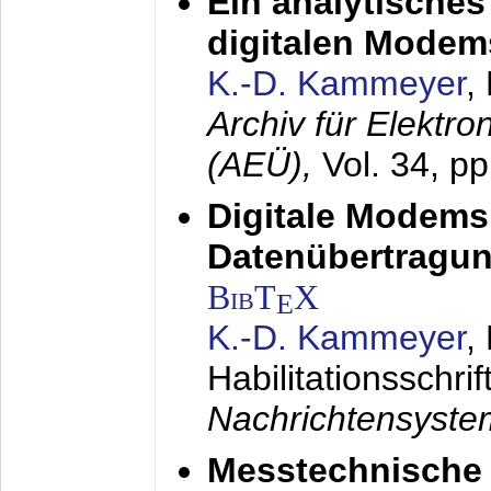
Ein analytisches
digitalen Modem
K.-D. Kammeyer
,
Archiv für Elektr
(AEÜ),
Vol. 34, p
Digitale Modems
Datenübertragun
BibT
X
E
K.-D. Kammeyer
,
Habilitationsschrif
Nachrichtensyst
Messtechnische