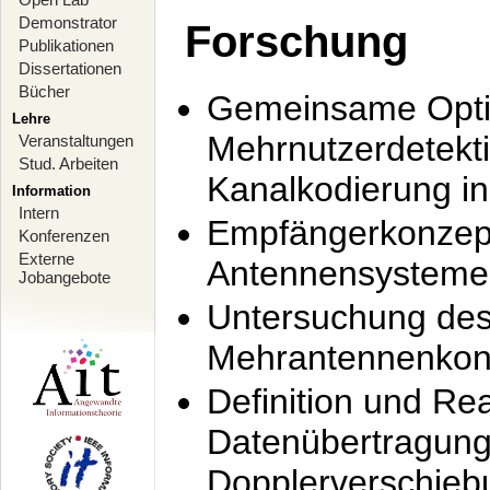
Demonstrator
Forschung
Publikationen
Dissertationen
Bücher
Gemeinsame Opti
Lehre
Mehrnutzerdetekti
Veranstaltungen
Stud. Arbeiten
Kanalkodierung 
Information
Intern
Empfängerkonzept
Konferenzen
Externe
Antennensysteme
Jobangebote
Untersuchung de
Mehrantennenkonz
Definition und Re
Datenübertragung
Dopplerverschie