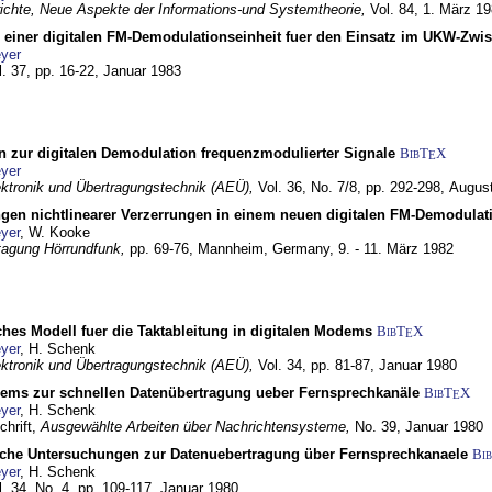
chte, Neue Aspekte der Informations-und Systemtheorie,
Vol. 84,
1. März 1
g einer digitalen FM-Demodulationseinheit fuer den Einsatz im UKW-Zwi
yer
l. 37, pp. 16-22,
Januar 1983
n zur digitalen Demodulation frequenzmodulierter Signale
BibT
X
E
yer
lektronik und Übertragungstechnik (AEÜ),
Vol. 36, No. 7/8, pp. 292-298,
Augus
gen nichtlinearer Verzerrungen in einem neuen digitalen FM-Demodula
yer
, W. Kooke
tagung Hörrundfunk,
pp. 69-76,
Mannheim, Germany,
9. - 11. März 1982
ches Modell fuer die Taktableitung in digitalen Modems
BibT
X
E
yer
, H. Schenk
lektronik und Übertragungstechnik (AEÜ),
Vol. 34, pp. 81-87,
Januar 1980
dems zur schnellen Datenübertragung ueber Fernsprechkanäle
BibT
X
E
yer
, H. Schenk
chrift,
Ausgewählte Arbeiten über Nachrichtensysteme,
No. 39,
Januar 1980
che Untersuchungen zur Datenuebertragung über Fernsprechkanaele
Bi
yer
, H. Schenk
l. 34, No. 4, pp. 109-117,
Januar 1980