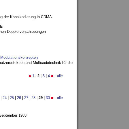
ng der Kanalkodierung in CDMA-
ls
ohen Dopplerverschiebungen
d Modulationskonzepten
utzerdetektion und Multicodetechnik für die
1
|
2
|
3
|
4
alle
|
24
|
25
|
26
|
27
|
28
|
29
|
30
alle
 September 1983