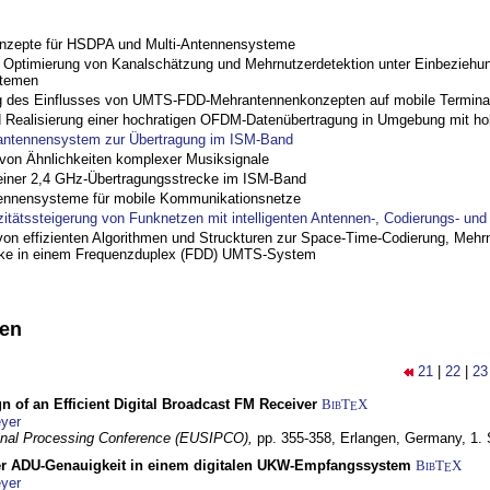
nzepte für HSDPA und Multi-Antennensysteme
ptimierung von Kanalschätzung und Mehrnutzerdetektion unter Einbeziehu
stemen
 des Einflusses von UMTS-FDD-Mehrantennenkonzepten auf mobile Termina
nd Realisierung einer hochratigen OFDM-Datenübertragung in Umgebung mit h
antennensystem zur Übertragung im ISM-Band
on Ähnlichkeiten komplexer Musiksignale
einer 2,4 GHz-Übertragungsstrecke im ISM-Band
ennensysteme für mobile Kommunikationsnetze
zitätssteigerung von Funknetzen mit intelligenten Antennen-, Codierungs- un
on effizienten Algorithmen und Struckturen zur Space-Time-Codierung, Mehrn
cke in einem Frequenzduplex (FDD) UMTS-System
nen
21
|
22
|
23
n of an Efficient Digital Broadcast FM Receiver
BibT
X
E
yer
gnal Processing Conference (EUSIPCO),
pp. 355-358,
Erlangen, Germany,
1.
r ADU-Genauigkeit in einem digitalen UKW-Empfangssystem
BibT
X
E
yer