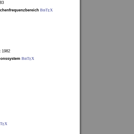
983
schenfrequenzbereich
BibT
X
E
t 1982
tionssystem
BibT
X
E
bT
X
E