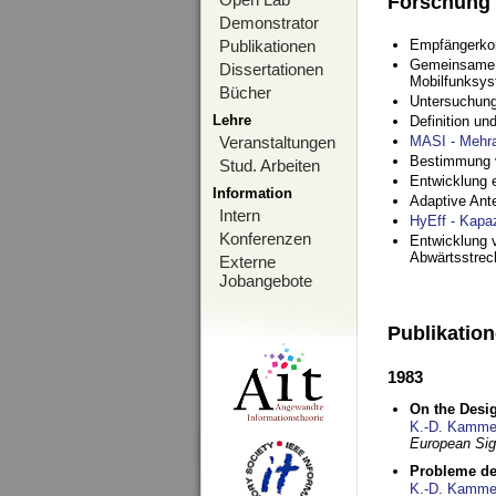
Forschung
Demonstrator
Publikationen
Empfängerko
Gemeinsame O
Dissertationen
Mobilfunksy
Bücher
Untersuchung
Lehre
Definition u
Veranstaltungen
MASI - Mehr
Bestimmung v
Stud. Arbeiten
Entwicklung 
Information
Adaptive Ant
Intern
HyEff - Kapa
Konferenzen
Entwicklung v
Abwärtsstre
Externe
Jobangebote
Publikatio
1983
On the Desig
K.-D. Kamme
European Si
Probleme de
K.-D. Kamme