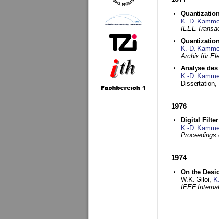
Quantization
K.-D. Kamme
IEEE Transac
Quantization
K.-D. Kamme
Archiv für E
Analyse des 
K.-D. Kamme
Dissertation,
1976
Digital Filte
K.-D. Kamme
Proceedings 
1974
On the Desi
W.K. Giloi,
K
IEEE Interna