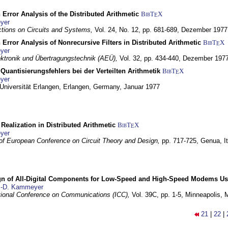
 Error Analysis of the Distributed Arithmetic
BibT
X
E
yer
tions on Circuits and Systems,
Vol. 24, No. 12, pp. 681-689,
Dezember 1977
 Error Analysis of Nonrecursive Filters in Distributed Arithmetic
BibT
X
E
yer
lektronik und Übertragungstechnik (AEÜ),
Vol. 32, pp. 434-440,
Dezember 197
Quantisierungsfehlers bei der Verteilten Arithmetik
BibT
X
E
yer
 Universität Erlangen,
Erlangen, Germany,
Januar 1977
r Realization in Distributed Arithmetic
BibT
X
E
yer
of European Conference on Circuit Theory and Design,
pp. 717-725,
Genua, It
gn of All-Digital Components for Low-Speed and High-Speed Modems 
.-D. Kammeyer
tional Conference on Communications (ICC),
Vol. 39C, pp. 1-5,
Minneapolis,
21
|
22
|