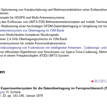
ptimierung von Kanalschätzung und Mehrnutzerdetektion unter Einbeziehu
stemen
nzepte für HSDPA und Multi-Antennensysteme
 des Einflusses von UMTS-FDD-Mehrantennenkonzepten auf mobile Termina
nd Realisierung einer hochratigen OFDM-Datenübertragung in Umgebung mit h
antennensystem zur Übertragung im ISM-Band
on Ähnlichkeiten komplexer Musiksignale
einer 2,4 GHz-Übertragungsstrecke im ISM-Band
ennensysteme für mobile Kommunikationsnetze
zitätssteigerung von Funknetzen mit intelligenten Antennen-, Codierungs- un
on effizienten Algorithmen und Struckturen zur Space-Time-Codierung, Mehrn
cke in einem Frequenzduplex (FDD) UMTS-System
nen
21
|
22
|
s Experimentiersystem für die Datenübertragung im Fernsprechbereich (Te
yer
, H. Schenk
l. 33, pp. 141-146,
Januar 1979