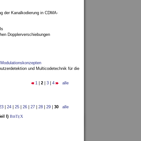
ng der Kanalkodierung in CDMA-
ls
ohen Dopplerverschiebungen
d Modulationskonzepten
utzerdetektion und Multicodetechnik für die
1
|
2
|
3
|
4
alle
23
|
24
|
25
|
26
|
27
|
28
|
29
|
30
alle
il I)
BibT
X
E