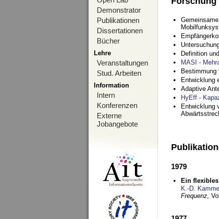
Forschung
Demonstrator
Publikationen
Gemeinsame O
Mobilfunksy
Dissertationen
Empfängerko
Bücher
Untersuchung
Lehre
Definition u
Veranstaltungen
MASI - Mehr
Bestimmung v
Stud. Arbeiten
Entwicklung 
Information
Adaptive Ant
Intern
HyEff - Kapa
Konferenzen
Entwicklung v
Abwärtsstre
Externe
Jobangebote
Publikatio
1979
Ein flexible
K.-D. Kamme
Frequenz,
Vo
1977