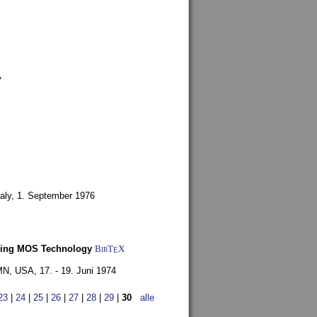
7
aly,
1. September 1976
Using MOS Technology
BibT
X
E
 MN, USA,
17. - 19. Juni 1974
23
|
24
|
25
|
26
|
27
|
28
|
29
|
30
alle