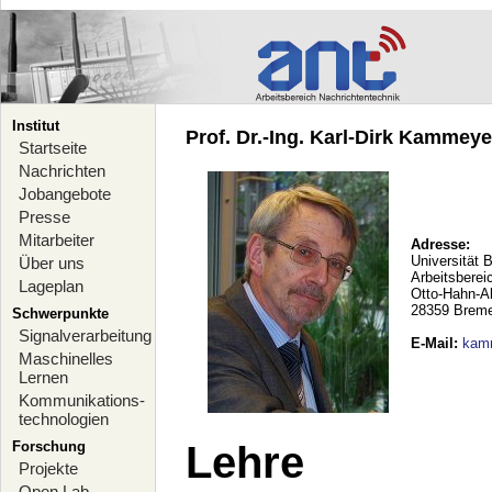
Institut
Prof. Dr.-Ing. Karl-Dirk Kammeyer
Startseite
Nachrichten
Jobangebote
Presse
Mitarbeiter
Adresse:
Universität 
Über uns
Arbeitsberei
Lageplan
Otto-Hahn-A
28359 Brem
Schwerpunkte
Signalverarbeitung
E-Mail
:
kam
Maschinelles
Lernen
Kommunikations-
technologien
Forschung
Lehre
Projekte
Open Lab