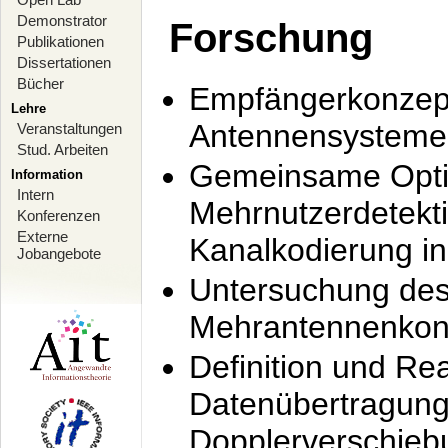
Demonstrator
Forschung
Publikationen
Dissertationen
Bücher
Empfängerkonzept
Lehre
Antennensysteme
Veranstaltungen
Stud. Arbeiten
Gemeinsame Opti
Information
Intern
Mehrnutzerdetekti
Konferenzen
Externe
Kanalkodierung 
Jobangebote
Untersuchung de
Mehrantennenkonz
Definition und Re
Datenübertragung
Dopplerverschie