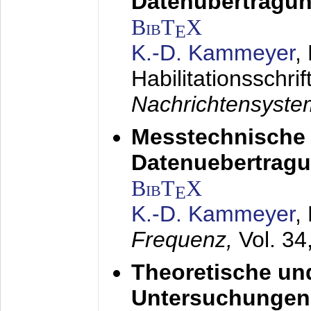
Datenübertragun
BibT
X
E
K.-D. Kammeyer
,
Habilitationsschrif
Nachrichtensyst
Messtechnische
Datenuebertragu
BibT
X
E
K.-D. Kammeyer
,
Frequenz,
Vol. 34
Theoretische un
Untersuchungen 