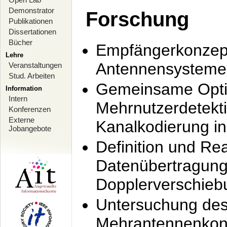
Demonstrator
Forschung
Publikationen
Dissertationen
Bücher
Empfängerkonzept
Lehre
Antennensysteme
Veranstaltungen
Stud. Arbeiten
Gemeinsame Opti
Information
Intern
Mehrnutzerdetekti
Konferenzen
Externe
Kanalkodierung 
Jobangebote
Definition und Re
Datenübertragung
Dopplerverschie
Untersuchung de
Mehrantennenkonz