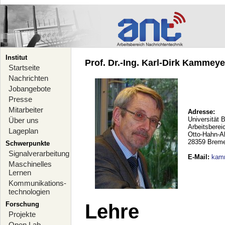
Institut
Prof. Dr.-Ing. Karl-Dirk Kammeyer
Startseite
Nachrichten
Jobangebote
Presse
Mitarbeiter
Adresse:
Universität 
Über uns
Arbeitsberei
Lageplan
Otto-Hahn-A
28359 Brem
Schwerpunkte
Signalverarbeitung
E-Mail
:
kam
Maschinelles
Lernen
Kommunikations-
technologien
Forschung
Lehre
Projekte
Open Lab