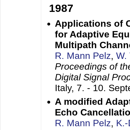
1987
Applications of
for Adaptive Equ
Multipath Chann
R. Mann Pelz
,
W. 
Proceedings of th
Digital Signal Pr
Italy,
7. - 10. Sep
A modified Adapt
Echo Cancellati
R. Mann Pelz
,
K.