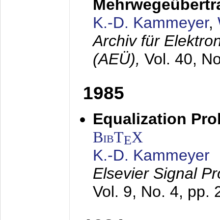
Mehrwegeübertr
K.-D. Kammeyer
,
Archiv für Elektr
(AEÜ),
Vol. 40, N
1985
Equalization Pro
BibT
X
E
K.-D. Kammeyer
Elsevier Signal P
Vol. 9, No. 4, pp.