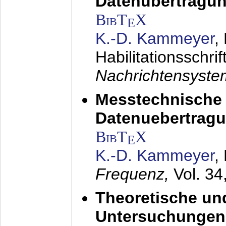
Datenübertragun
BibT
X
E
K.-D. Kammeyer
,
Habilitationsschrif
Nachrichtensyst
Messtechnische
Datenuebertragu
BibT
X
E
K.-D. Kammeyer
,
Frequenz,
Vol. 34
Theoretische un
Untersuchungen 