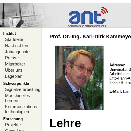
Institut
Prof. Dr.-Ing. Karl-Dirk Kammeyer
Startseite
Nachrichten
Jobangebote
Presse
Mitarbeiter
Adresse:
Universität 
Über uns
Arbeitsberei
Lageplan
Otto-Hahn-A
28359 Brem
Schwerpunkte
Signalverarbeitung
E-Mail
:
kam
Maschinelles
Lernen
Kommunikations-
technologien
Forschung
Lehre
Projekte
Open Lab