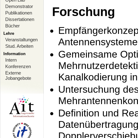
Demonstrator
Forschung
Publikationen
Dissertationen
Bücher
Empfängerkonzept
Lehre
Antennensysteme
Veranstaltungen
Stud. Arbeiten
Gemeinsame Opti
Information
Intern
Mehrnutzerdetekti
Konferenzen
Externe
Kanalkodierung 
Jobangebote
Untersuchung de
Mehrantennenkonz
Definition und Re
Datenübertragung
Dopplerverschie