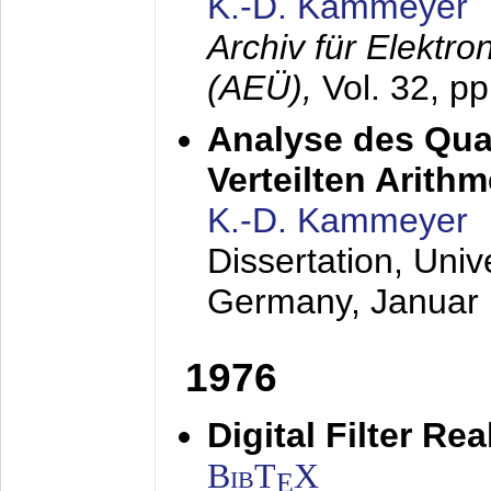
K.-D. Kammeyer
Archiv für Elektr
(AEÜ),
Vol. 32, p
Analyse des Quan
Verteilten Arithm
K.-D. Kammeyer
Dissertation, Univ
Germany,
Januar
1976
Digital Filter Re
BibT
X
E