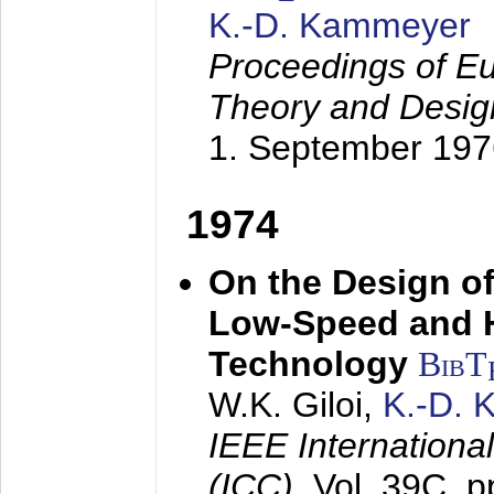
K.-D. Kammeyer
Proceedings of Eu
Theory and Desig
1. September 197
1974
On the Design of
Low-Speed and 
Technology
BibT
W.K. Giloi,
K.-D.
IEEE Internation
(ICC),
Vol. 39C, p