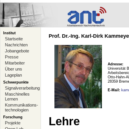
Institut
Prof. Dr.-Ing. Karl-Dirk Kammeyer
Startseite
Nachrichten
Jobangebote
Presse
Mitarbeiter
Adresse:
Universität 
Über uns
Arbeitsberei
Lageplan
Otto-Hahn-A
28359 Brem
Schwerpunkte
Signalverarbeitung
E-Mail
:
kam
Maschinelles
Lernen
Kommunikations-
technologien
Forschung
Lehre
Projekte
Open Lab