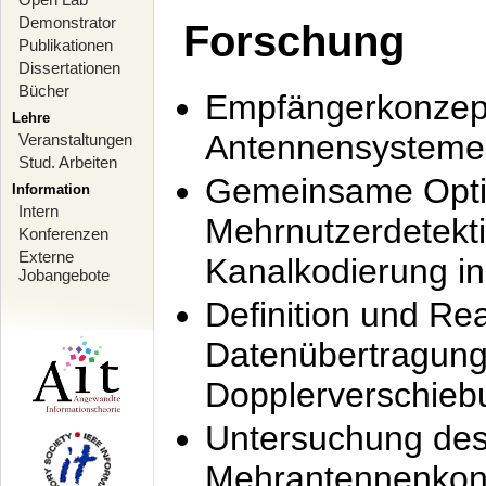
Demonstrator
Forschung
Publikationen
Dissertationen
Bücher
Empfängerkonzept
Lehre
Antennensysteme
Veranstaltungen
Stud. Arbeiten
Gemeinsame Opti
Information
Intern
Mehrnutzerdetekti
Konferenzen
Externe
Kanalkodierung 
Jobangebote
Definition und Re
Datenübertragung
Dopplerverschie
Untersuchung de
Mehrantennenkonz