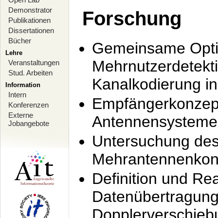
Demonstrator
Forschung
Publikationen
Dissertationen
Bücher
Gemeinsame Opti
Lehre
Mehrnutzerdetekti
Veranstaltungen
Stud. Arbeiten
Kanalkodierung 
Information
Intern
Empfängerkonzept
Konferenzen
Externe
Antennensysteme
Jobangebote
Untersuchung de
Mehrantennenkonz
Definition und Re
Datenübertragung
Dopplerverschie