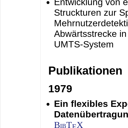
Entwicklung von e
Struckturen zur 
Mehrnutzerdetekti
Abwärtsstrecke i
UMTS-System
Publikationen
1979
Ein flexibles Ex
Datenübertragung
BibT
X
E