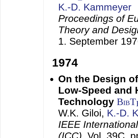
K.-D. Kammeyer
Proceedings of Eu
Theory and Desig
1. September 197
1974
On the Design of
Low-Speed and 
Technology
BibT
W.K. Giloi,
K.-D.
IEEE Internation
(ICC),
Vol. 39C, p