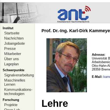
Institut
Prof. Dr.-Ing. Karl-Dirk Kammeyer
Startseite
Nachrichten
Jobangebote
Presse
Mitarbeiter
Adresse:
Universität 
Über uns
Arbeitsberei
Lageplan
Otto-Hahn-A
28359 Brem
Schwerpunkte
Signalverarbeitung
E-Mail
:
kam
Maschinelles
Lernen
Kommunikations-
technologien
Forschung
Lehre
Projekte
Open Lab