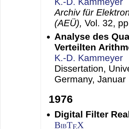
K.-D. Kammeyer
Archiv für Elektr
(AEÜ),
Vol. 32, p
Analyse des Quan
Verteilten Arithm
K.-D. Kammeyer
Dissertation, Univ
Germany,
Januar
1976
Digital Filter Re
BibT
X
E