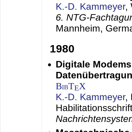
K.-D. Kammeyer
,
6. NTG-Fachtagu
Mannheim, Germ
1980
Digitale Modems
Datenübertragun
BibT
X
E
K.-D. Kammeyer
,
Habilitationsschrif
Nachrichtensyst