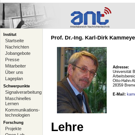
Institut
Prof. Dr.-Ing. Karl-Dirk Kammeyer
Startseite
Nachrichten
Jobangebote
Presse
Mitarbeiter
Adresse:
Universität 
Über uns
Arbeitsberei
Lageplan
Otto-Hahn-A
28359 Brem
Schwerpunkte
Signalverarbeitung
E-Mail
:
kam
Maschinelles
Lernen
Kommunikations-
technologien
Forschung
Lehre
Projekte
Open Lab