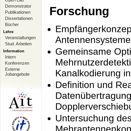
Demonstrator
Forschung
Publikationen
Dissertationen
Bücher
Empfängerkonzept
Lehre
Antennensysteme
Veranstaltungen
Stud. Arbeiten
Gemeinsame Opti
Information
Intern
Mehrnutzerdetekti
Konferenzen
Externe
Kanalkodierung 
Jobangebote
Definition und Re
Datenübertragung
Dopplerverschie
Untersuchung de
Mehrantennenkonz