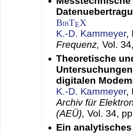
Messtechnische
Datenuebertragu
BibT
X
E
K.-D. Kammeyer
,
Frequenz,
Vol. 34
Theoretische un
Untersuchungen 
digitalen Modem
K.-D. Kammeyer
,
Archiv für Elektr
(AEÜ),
Vol. 34, pp
Ein analytisches