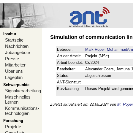
Institut
Simulation of communication lin
Startseite
Nachrichten
Betreuer:
Maik Röper
,
MohammadAmin 
Jobangebote
Art der Arbeit:
Projekt (MSc)
Presse
Arbeit beendet:
02/2024
Mitarbeiter
Bearbeiter:
Alexander Coers, Jamuna Jo
Über uns
Status:
abgeschlossen
Lageplan
ANT-Signatur:
Schwerpunkte
Kurzfassung:
Dieses Projekt wird gemei
Signalverarbeitung
Maschinelles
Lernen
Zuletzt aktualisiert am 22.05.2024 von
M. Röper
Kommunikations-
technologien
Forschung
Projekte
Open Lab