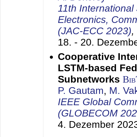
11th Internationa
Electronics, Com
(JAC-ECC 2023)
,
18. - 20. Dezemb
Cooperative Inte
LSTM-based Fede
Subnetworks
Bi
P. Gautam
,
M. Vak
IEEE Global Com
(GLOBECOM 202
4. Dezember 202