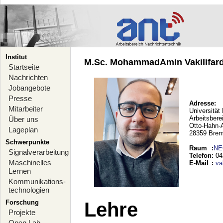
Institut
M.Sc. MohammadAmin Vakilifard 
Startseite
Nachrichten
Jobangebote
Presse
Adresse:
Mitarbeiter
Universität
Arbeitsbere
Über uns
Otto-Hahn-
Lageplan
28359 Bre
Schwerpunkte
Raum
:
NE
Signalverarbeitung
Telefon
:
04
Maschinelles
E-Mail
:
va
Lernen
Kommunikations-
technologien
Forschung
Lehre
Projekte
Open Lab