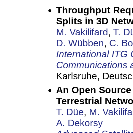
Throughput Requ
Splits in 3D Net
M. Vakilifard
,
T. D
D. Wübben
,
C. B
International ITG
Communications 
Karlsruhe, Deuts
An Open Source 
Terrestrial Netw
T. Düe
,
M. Vakilif
A. Dekorsy​