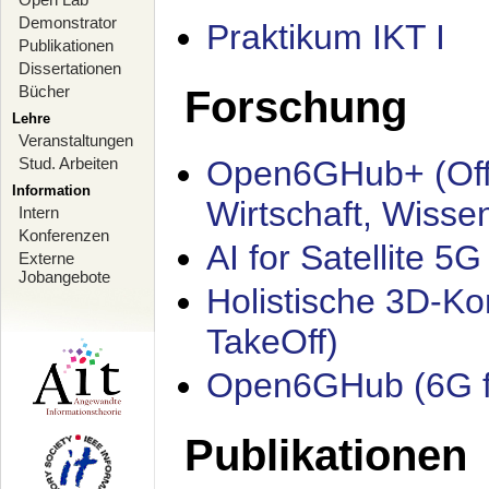
Demonstrator
Praktikum IKT I
Publikationen
Dissertationen
Bücher
Forschung
Lehre
Veranstaltungen
Stud. Arbeiten
Open6GHub+ (Offe
Information
Wirtschaft, Wisse
Intern
Konferenzen
AI for Satellite 
Externe
Jobangebote
Holistische 3D-K
TakeOff)
Open6GHub (6G fü
Publikationen