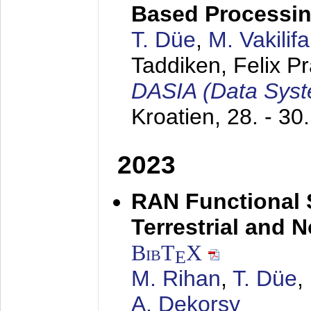
Based Processin
T. Düe
,
M. Vakilif
Taddiken, Felix P
DASIA (Data Syst
Kroatien,
28. - 30
2023
RAN Functional S
Terrestrial and 
BibT
X
E
M. Rihan
,
T. Düe
,
A. Dekorsy