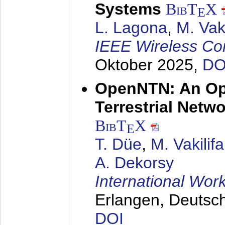
Systems
BibT
X
E
L. Lagona
,
M. Vaki
IEEE Wireless Co
Oktober 2025
,
DO
OpenNTN: An Op
Terrestrial Netw
BibT
X
E
T. Düe
,
M. Vakilif
A. Dekorsy
International Wo
Erlangen, Deutsc
DOI