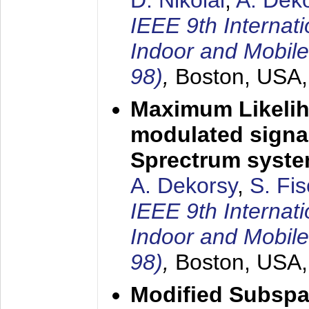
D. Nikolai
,
A. Dek
IEEE 9th Internat
Indoor and Mobil
98)
,
Boston, USA
Maximum Likelih
modulated signal
Sprectrum syst
A. Dekorsy
,
S. Fis
IEEE 9th Internat
Indoor and Mobil
98)
,
Boston, USA
Modified Subspa