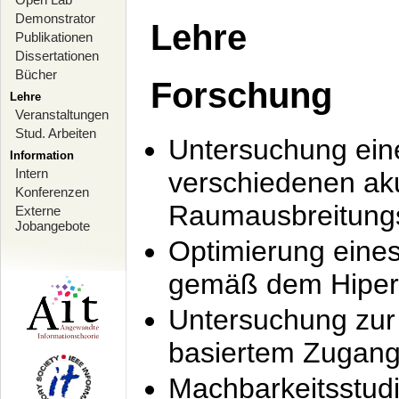
Demonstrator
Lehre
Publikationen
Dissertationen
Bücher
Forschung
Lehre
Veranstaltungen
Stud. Arbeiten
Untersuchung ein
Information
Intern
verschiedenen ak
Konferenzen
Raumausbreitung
Externe
Jobangebote
Optimierung ein
gemäß dem Hiperl
Untersuchung zur 
basiertem Zugan
Machbarkeitsstud