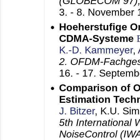
(GLOBECOM 97)
3. - 8. November
Hoeherstufige O
CDMA-Systeme
K.-D. Kammeyer
,
2. OFDM-Fachge
16. - 17. Septem
Comparison of O
Estimation Tech
J. Bitzer
, K.U. Si
5th International
NoiseControl (I