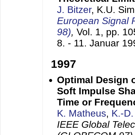
J. Bitzer
, K.U. Si
European Signal
98)
,
Vol. 1, pp. 1
8. - 11. Januar 1
1997
Optimal Design o
Soft Impulse Sha
Time or Frequenc
K. Matheus
,
K.-D
IEEE Global Tele