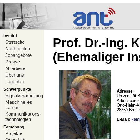
Institut
Prof. Dr.-Ing.
Startseite
Nachrichten
(Ehemaliger Ins
Jobangebote
Presse
Mitarbeiter
Über uns
Lageplan
Schwerpunkte
Adresse:
Signalverarbeitung
Universität 
Arbeitsberei
Maschinelles
Otto-Hahn-A
Lernen
28359 Brem
Kommunikations-
technologien
E-Mail
:
kam
Forschung
Projekte
Open Lab