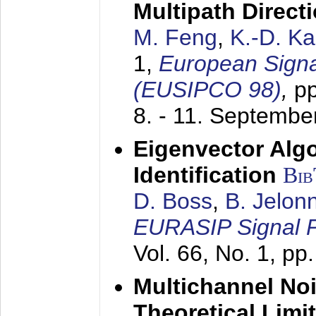
Multipath Direct
M. Feng
,
K.-D. K
1,
European Signa
(EUSIPCO 98)
,
p
8. - 11. Septembe
Eigenvector Alg
Identification
Bi
D. Boss
,
B. Jelon
EURASIP Signal P
Vol. 66, No. 1, pp
Multichannel No
Theoretical Limi