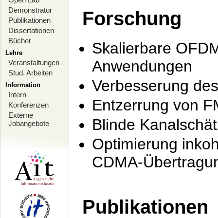
Demonstrator
Forschung
Publikationen
Dissertationen
Bücher
Skalierbare OFDM-
Lehre
Anwendungen
Veranstaltungen
Stud. Arbeiten
Verbesserung de
Information
Intern
Entzerrung von F
Konferenzen
Externe
Blinde Kanalschä
Jobangebote
Optimierung inko
CDMA-Übertragung
Publikationen