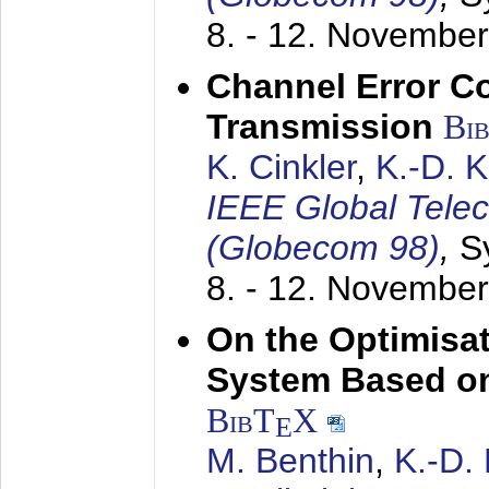
8. - 12. Novembe
Channel Error C
Transmission
Bi
K. Cinkler
,
K.-D. 
IEEE Global Tele
(Globecom 98)
,
S
8. - 12. Novembe
On the Optimisa
System Based on
BibT
X
E
M. Benthin
,
K.-D.