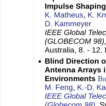
Impulse Shaping
K. Matheus
,
K. K
D. Kammeyer
IEEE Global Tele
(GLOBECOM 98)
Australia,
8. - 12
Blind Direction o
Antenna Arrays 
Environments
Bi
M. Feng
,
K.-D. K
IEEE Global Tele
(Globecom 98)
,
S