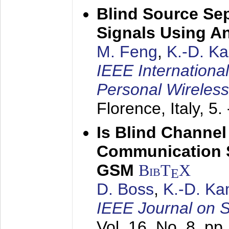
Blind Source Se
Signals Using A
M. Feng
,
K.-D. K
IEEE Internationa
Personal Wireles
Florence, Italy,
5.
Is Blind Channel
Communication 
GSM
BibT
X
E
D. Boss
,
K.-D. K
IEEE Journal on 
Vol. 16, No. 8, p