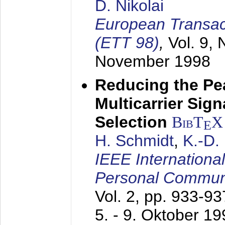
D. Nikolai
European Transac
(ETT 98)
,
Vol. 9, 
November 1998
Reducing the Pe
Multicarrier Sig
Selection
BibT
X
E
H. Schmidt
,
K.-D
IEEE Internationa
Personal Commun
Vol. 2, pp. 933-9
5. - 9. Oktober 1