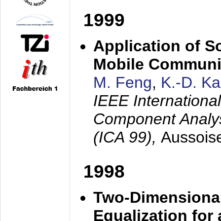
1999
Application of S
Mobile Communi
M. Feng
,
K.-D. K
IEEE Internation
Component Analysi
(ICA 99),
Aussois
1998
Two-Dimensional
Equalization for 