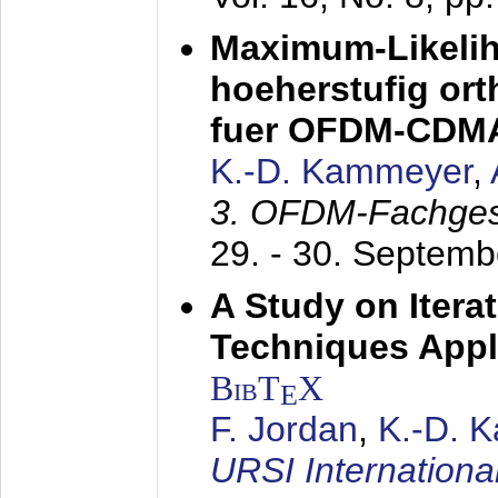
Maximum-Likeli
hoeherstufig or
fuer OFDM-CDM
K.-D. Kammeyer
,
3. OFDM-Fachge
29. - 30. Septem
A Study on Itera
Techniques Appl
BibT
X
E
F. Jordan
,
K.-D. 
URSI Internation