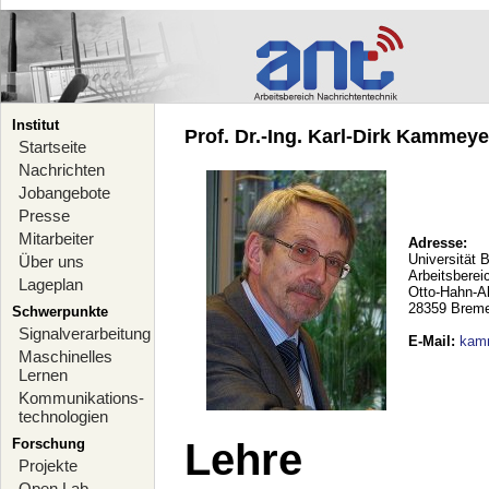
Institut
Prof. Dr.-Ing. Karl-Dirk Kammeyer
Startseite
Nachrichten
Jobangebote
Presse
Mitarbeiter
Adresse:
Universität 
Über uns
Arbeitsberei
Lageplan
Otto-Hahn-A
28359 Brem
Schwerpunkte
Signalverarbeitung
E-Mail
:
kam
Maschinelles
Lernen
Kommunikations-
technologien
Forschung
Lehre
Projekte
Open Lab