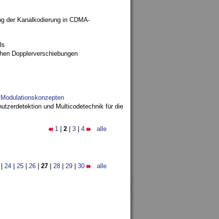
ng der Kanalkodierung in CDMA-
ls
ohen Dopplerverschiebungen
d Modulationskonzepten
utzerdetektion und Multicodetechnik für die
1
|
2
|
3
|
4
alle
|
24
|
25
|
26
|
27
|
28
|
29
|
30
alle