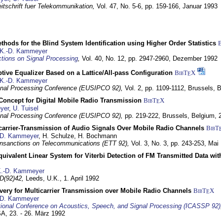
itschrift fuer Telekommunikation,
Vol. 47, No. 5-6, pp. 159-166,
Januar 1993
hods for the Blind System Identification using Higher Order Statistics
K.-D. Kammeyer
tions on Signal Processing
,
Vol. 40, No. 12, pp. 2947-2960,
Dezember 1992
tive Equalizer Based on a Lattice/All-pass Configuration
BibT
X
E
K.-D. Kammeyer
nal Processing Conference (EUSIPCO 92),
Vol. 2, pp. 1109-1112,
Brussels, 
 Concept for Digital Mobile Radio Transmission
BibT
X
E
yer
,
U. Tuisel
nal Processing Conference (EUSIPCO 92),
pp. 219-222,
Brussels, Belgium,
icarrier-Transmission of Audio Signals Over Mobile Radio Channels
BibT
-D. Kammeyer
, H. Schulze, H. Bochmann
nsanctions on Telecommunications (ETT 92),
Vol. 3, No. 3, pp. 243-253,
Mai
quivalent Linear System for Viterbi Detection of FM Transmitted Data w
.-D. Kammeyer
D(92)42,
Leeds, U.K.,
1. April 1992
very for Multicarrier Transmission over Mobile Radio Channels
BibT
X
E
-D. Kammeyer
tional Conference on Acoustics, Speech, and Signal Processing (ICASSP 92)
USA,
23. - 26. März 1992