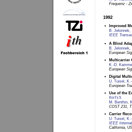
Frequenz - Ze
1992
Improved Met
B. Jelonnek
,
IEEE Transac
A Blind Adap
B. Jelonnek
,
European Sig
Multicarrier
K.-D. Kamme
European Sig
Digital Mult
U. Tuisel
,
K.
European Tra
Use of the E
BibT
X
E
M. Benthin
,
K
COST 231, T
Carrier Reco
U. Tuisel
,
K.
IEEE Interna
California, 