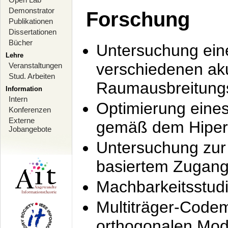
Demonstrator
Forschung
Publikationen
Dissertationen
Bücher
Untersuchung ein
Lehre
verschiedenen ak
Veranstaltungen
Stud. Arbeiten
Raumausbreitung
Information
Intern
Optimierung ein
Konferenzen
Externe
gemäß dem Hiperl
Jobangebote
Untersuchung zur 
basiertem Zugan
Machbarkeitsstud
Multiträger-Codem
orthogonalen Mod