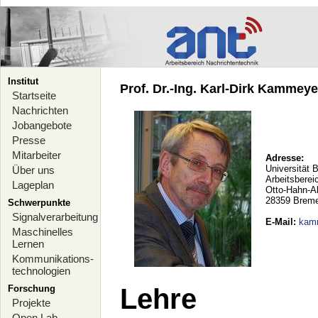
Institut
Prof. Dr.-Ing. Karl-Dirk Kammeyer
Startseite
Nachrichten
Jobangebote
Presse
Mitarbeiter
Adresse:
Universität 
Über uns
Arbeitsberei
Lageplan
Otto-Hahn-A
28359 Brem
Schwerpunkte
Signalverarbeitung
E-Mail
:
kam
Maschinelles
Lernen
Kommunikations-
technologien
Forschung
Lehre
Projekte
Open Lab