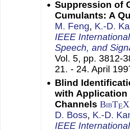
Suppression of 
Cumulants: A Qua
M. Feng
,
K.-D. K
IEEE Internationa
Speech, and Sign
Vol. 5, pp. 3812-
21. - 24. April 199
Blind Identifica
with Applicatio
Channels
BibT
X
E
D. Boss
,
K.-D. K
IEEE Internationa