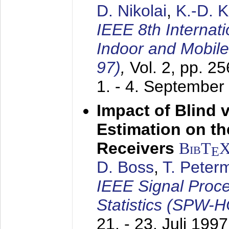
D. Nikolai
,
K.-D. 
IEEE 8th Internat
Indoor and Mobil
97)
,
Vol. 2, pp. 2
1. - 4. September
Impact of Blind 
Estimation on t
Receivers
BibT
E
D. Boss
,
T. Peter
IEEE Signal Proc
Statistics (SPW-
21. - 23. Juli 1997