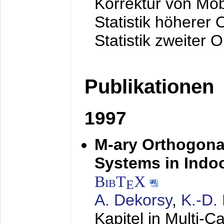
Korrektur von Mo
Statistik höherer
Statistik zweiter 
Publikationen
1997
M-ary Orthogona
Systems in Indo
BibT
X
E
A. Dekorsy
,
K.-D.
Kapitel in Multi-