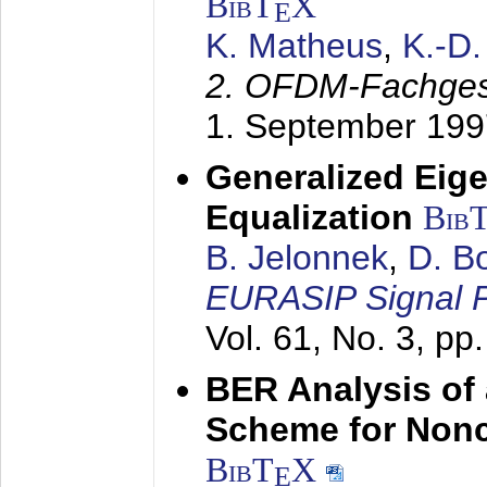
BibT
X
E
K. Matheus
,
K.-D
2. OFDM-Fachge
1. September 199
Generalized Eige
Equalization
Bib
B. Jelonnek
,
D. B
EURASIP Signal P
Vol. 61, No. 3, pp
BER Analysis of
Scheme for Non
BibT
X
E