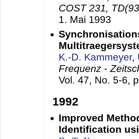
COST 231, TD(93
1. Mai 1993
Synchronisations
Multitraegersys
K.-D. Kammeyer
,
Frequenz - Zeitsc
Vol. 47, No. 5-6, 
1992
Improved Method
Identification us