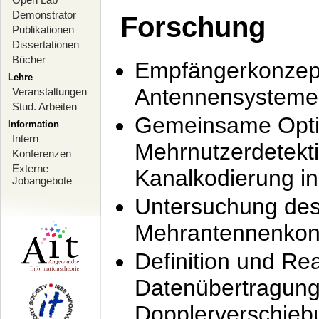
Demonstrator
Forschung
Publikationen
Dissertationen
Bücher
Empfängerkonzept
Lehre
Antennensysteme
Veranstaltungen
Stud. Arbeiten
Gemeinsame Opti
Information
Intern
Mehrnutzerdetekti
Konferenzen
Externe
Kanalkodierung 
Jobangebote
Untersuchung de
Mehrantennenkonz
Definition und Re
Datenübertragung
Dopplerverschie