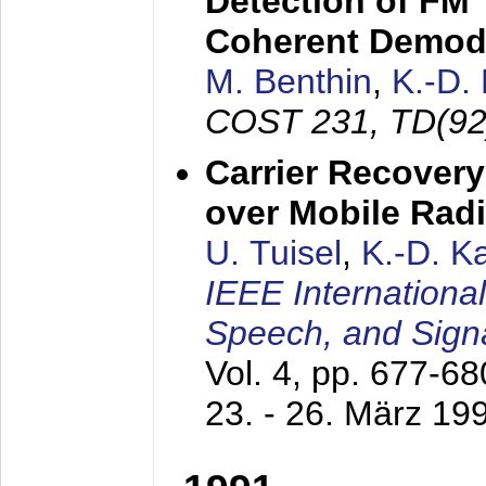
Detection of FM 
Coherent Demod
M. Benthin
,
K.-D.
COST 231, TD(92
Carrier Recovery
over Mobile Rad
U. Tuisel
,
K.-D. 
IEEE Internationa
Speech, and Sign
Vol. 4, pp. 677-6
23. - 26. März 19