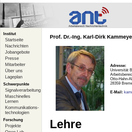
Institut
Prof. Dr.-Ing. Karl-Dirk Kammeyer
Startseite
Nachrichten
Jobangebote
Presse
Mitarbeiter
Adresse:
Universität 
Über uns
Arbeitsberei
Lageplan
Otto-Hahn-A
28359 Brem
Schwerpunkte
Signalverarbeitung
E-Mail
:
kam
Maschinelles
Lernen
Kommunikations-
technologien
Forschung
Lehre
Projekte
Open Lab