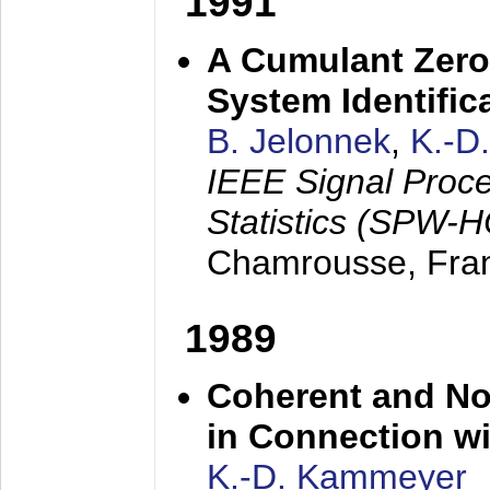
1991
A Cumulant Zero
System Identific
B. Jelonnek
,
K.-D
IEEE Signal Proc
Statistics (SPW-
Chamrousse, Fra
1989
Coherent and N
in Connection wi
K.-D. Kammeyer