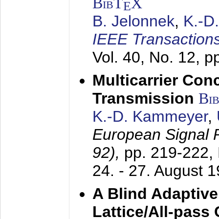
BibT
X
E
B. Jelonnek
,
K.-D
IEEE Transactions
Vol. 40, No. 12, 
Multicarrier Conc
Transmission
Bi
K.-D. Kammeyer
,
European Signal
92),
pp. 219-222,
24. - 27. August 
A Blind Adaptive
Lattice/All-pass