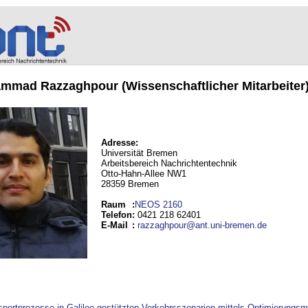
mmad Razzaghpour (Wissenschaftlicher Mitarbeiter
Adresse:
Universität Bremen
Arbeitsbereich Nachrichtentechnik
Otto-Hahn-Allee NW1
28359 Bremen
Raum
:
NEOS 2160
Telefon
:
0421 218 62401
E-Mail
:
razzaghpour@ant.uni-bremen.de
nsportprozesse in Galileo gestützten Verkehrsszenarien mittels Optimierung