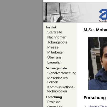
Institut
M.Sc. Moha
Startseite
Nachrichten
Jobangebote
Presse
Mitarbeiter
Über uns
Lageplan
Schwerpunkte
Signalverarbeitung
Maschinelles
Lernen
Kommunikations-
technologien
Forschung
Forschung
Projekte
Open Lab
Multiple Tra