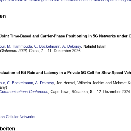
nen
 Joint Time-Based and Carrier-Phase Positioning in 5G Networks under 
our
,
M. Hammouda
,
C. Bockelmann
,
A. Dekorsy
, Nahidul Islam
o Globecom 2026,
China,
7. - 11. Dezember 2026
aluation of Bit Rate and Latency in a Private 5G Cell for Slow-Speed Ve
our
,
C. Bockelmann
,
A. Dekorsy
, Jan Hensel, Wilhelm Jochim and Mehmet Ku
any)
 Communications Conference
,
Cape Town, Südafrika,
8. - 12. Dezember 2024
ion Cellular Networks
beiten