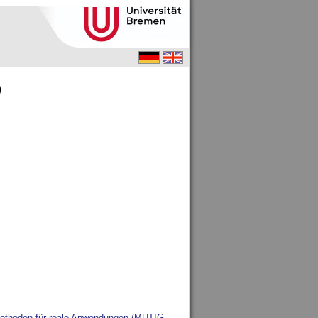
)
smethoden für reale Anwendungen (MUTIG-