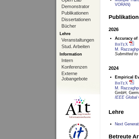
VORAN)
Demonstrator
Publikationen
Publikatio
Dissertationen
Bücher
2026
Lehre
Accuracy of
Veranstaltungen
BibT
X
E
Stud. Arbeiten
M. Razzaghp
Submitted t
Information
Intern
Konferenzen
2024
Externe
Empirical Ev
Jobangebote
BibT
X
E
M. Razzaghp
GmbH, Germ
IEEE Global
Lehre
Next Generat
Betreute Ar