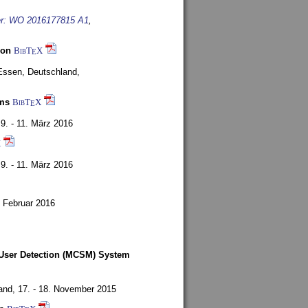
mber: WO 2016177815 A1
,
ion
BibT
X
E
Essen, Deutschland,
rms
BibT
X
E
,
9. - 11. März 2016
X
,
9. - 11. März 2016
,
Februar 2016
-User Detection (MCSM) System
and,
17. - 18. November 2015