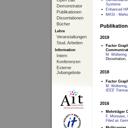
Systeme
Demonstrator
Enhanced HAR
Publikationen
MASI - Mehr
Dissertationen
Bücher
Publikatio
Lehre
Veranstaltungen
2019
Stud. Arbeiten
Factor Grap
Information
Communicat
M. Woltering
Intern
Dissertation,
Konferenzen
Externe
2018
Jobangebote
Factor Graph
M. Woltering
IEEE Transac
2016
Mehrträger 
F. Monsees
,
Filed as Ger
Multicarrie