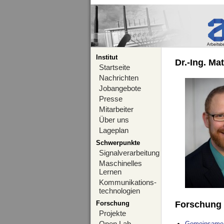
Institut
Dr.-Ing. Ma
Startseite
Nachrichten
Jobangebote
Presse
Mitarbeiter
Über uns
Lageplan
Schwerpunkte
Signalverarbeitung
Maschinelles
Lernen
Kommunikations-
technologien
Forschung
Forschung
Projekte
Open Lab
Gemeinsame O