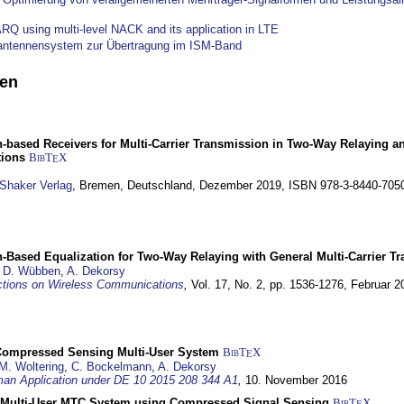
Q using multi-level NACK and its application in LTE
antennensystem zur Übertragung im ISM-Band
nen
h-based Receivers for Multi-Carrier Transmission in Two-Way Relaying 
ions
BibT
X
E
Shaker Verlag
,
Bremen, Deutschland,
Dezember 2019
, ISBN 978-3-8440-705
-Based Equalization for Two-Way Relaying with General Multi-Carrier T
,
D. Wübben
,
A. Dekorsy
tions on Wireless Communications
,
Vol. 17, No. 2, pp. 1536-1276,
Februar 2
Compressed Sensing Multi-User System
BibT
X
E
M. Woltering
,
C. Bockelmann
,
A. Dekorsy
man Application under DE 10 2015 208 344 A1
,
10. November 2016
r, Multi-User MTC System using Compressed Signal Sensing
BibT
X
E