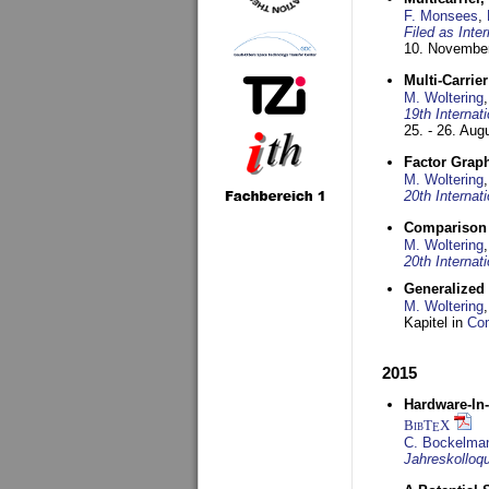
F. Monsees
,
Filed as Int
10. Novembe
Multi-Carrie
M. Woltering
19th Interna
25. - 26. Aug
Factor Grap
M. Woltering
20th Interna
Comparison 
M. Woltering
20th Interna
Generalized
M. Woltering
Kapitel in
Com
2015
Hardware-In
BibT
X
E
C. Bockelma
Jahreskolloq