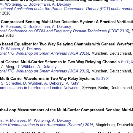
M. Woltering
,
C. Bockelmann
,
A. Dekorsy
ernational Application under the Patent Cooperation Threaty (PCT) under nu
r 2016
r Compressed Sensing Multi-User Detection System: A Practical Verificat
,
F. Monsees
,
C. Bockelmann
,
A. Dekorsy
tional Conference on OFDM and Frequency Domain Techniques (ICOF 2016)
,
ust 2016
h based Equalizer for Two Way Relaying Channels with General Wavefo
,
D. Wübben
,
A. Dekorsy
tional ITG Workshop on Smart Antennas (WSA 2016)
,
München, Deutschland
of General Multi-Carrier Schemes in Two Way Relaying Channels
BibT
E
, Z. Ming,
D. Wübben
,
A. Dekorsy
tional ITG Workshop on Smart Antennas (WSA 2016)
,
München, Deutschland
 Multi-Carrier Waveforms in Two-Way Relay Systems
BibT
X
E
,
S. Schedler
,
D. Wübben
,
A. Dekorsy
,
V. Kühn
munications in Interference-Limited Networks
,
Springer,
Berlin, Deutschland
-the-Loop Measurements of the Multi-Carrier Compressed Sensing Multi
nn
,
F. Monsees
,
M. Woltering
,
A. Dekorsy
uium Kommunikation in der Automation (KommA) 2015
,
Magdeburg, Deutschl