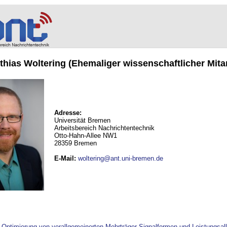
tthias Woltering (Ehemaliger wissenschaftlicher Mitar
Adresse:
Universität Bremen
Arbeitsbereich Nachrichtentechnik
Otto-Hahn-Allee NW1
28359 Bremen
E-Mail
:
woltering@ant.uni-bremen.de
ptimierung von verallgemeinerten Mehrträger-Signalformen und Leistungsallok