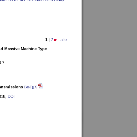
1
|
2
alle
and Massive Machine Type
0-7
ransmissions
BibT
X
E
018
,
DOI