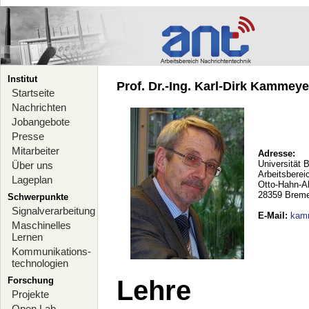
Institut
Prof. Dr.-Ing. Karl-Dirk Kammeyer
Startseite
Nachrichten
Jobangebote
Presse
Mitarbeiter
Adresse:
Universität 
Über uns
Arbeitsberei
Lageplan
Otto-Hahn-A
28359 Brem
Schwerpunkte
Signalverarbeitung
E-Mail
:
kam
Maschinelles
Lernen
Kommunikations-
technologien
Forschung
Lehre
Projekte
Open Lab