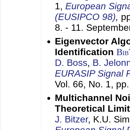
1,
European Signa
(EUSIPCO 98)
,
p
8. - 11. Septembe
Eigenvector Alg
Identification
Bi
D. Boss
,
B. Jelon
EURASIP Signal P
Vol. 66, No. 1, pp
Multichannel No
Theoretical Limi
J. Bitzer
, K.U. Si