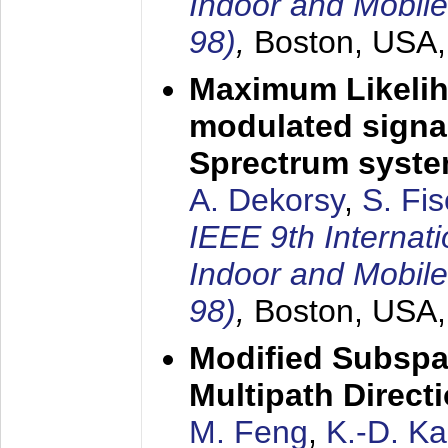
Indoor and Mobil
98)
,
Boston, USA
Maximum Likelih
modulated signal
Sprectrum syst
A. Dekorsy
,
S. Fis
IEEE 9th Internat
Indoor and Mobil
98)
,
Boston, USA
Modified Subspa
Multipath Direct
M. Feng
,
K.-D. K