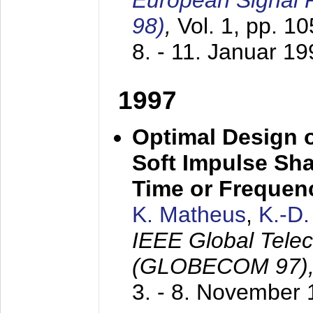
European Signal
98)
,
Vol. 1, pp. 1
8. - 11. Januar 1
1997
Optimal Design o
Soft Impulse Sha
Time or Frequenc
K. Matheus
,
K.-D
IEEE Global Tele
(GLOBECOM 97)
3. - 8. November