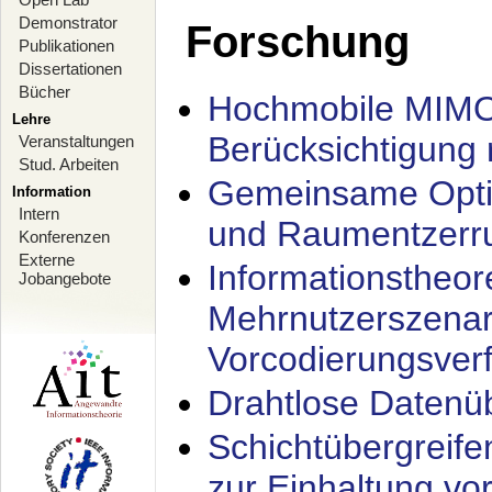
Demonstrator
Forschung
Publikationen
Dissertationen
Bücher
Hochmobile MIMO
Lehre
Berücksichtigung 
Veranstaltungen
Stud. Arbeiten
Gemeinsame Opti
Information
Intern
und Raumentzerru
Konferenzen
Externe
Informationstheor
Jobangebote
Mehrnutzerszenar
Vorcodierungsverf
Drahtlose Datenü
Schichtübergrei
zur Einhaltung vo