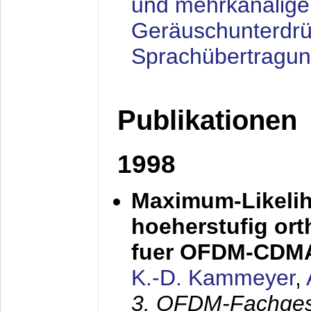
und mehrkanalige
Geräuschunterdrü
Sprachübertragu
Publikationen
1998
Maximum-Likeli
hoeherstufig or
fuer OFDM-CDM
K.-D. Kammeyer
,
3. OFDM-Fachge