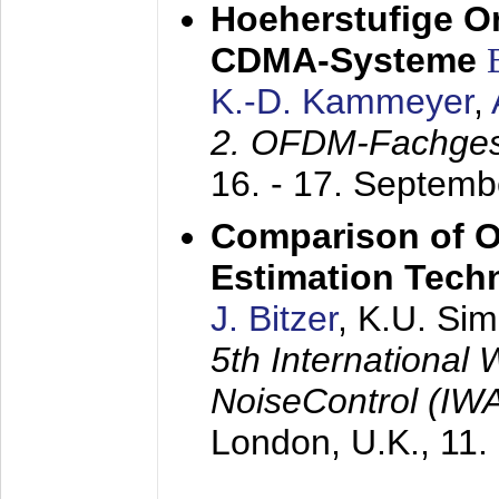
Hoeherstufige O
CDMA-Systeme
K.-D. Kammeyer
,
2. OFDM-Fachge
16. - 17. Septem
Comparison of O
Estimation Tech
J. Bitzer
, K.U. Si
5th International
NoiseControl (I
London, U.K.,
11.