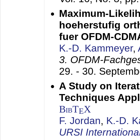
Maximum-Likeli
hoeherstufig or
fuer OFDM-CDM
K.-D. Kammeyer
,
3. OFDM-Fachge
29. - 30. Septem
A Study on Itera
Techniques Appl
BibT
X
E
F. Jordan
,
K.-D. 
URSI Internation