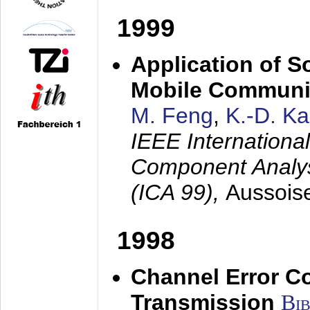
1999
Application of S
Mobile Communi
M. Feng
,
K.-D. K
IEEE Internation
Component Analysi
(ICA 99),
Aussois
1998
Channel Error C
Transmission
Bi