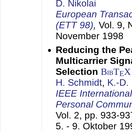
D. Nikolai
European Transac
(ETT 98)
,
Vol. 9, 
November 1998
Reducing the Pe
Multicarrier Sig
Selection
BibT
X
E
H. Schmidt
,
K.-D
IEEE Internationa
Personal Commun
Vol. 2, pp. 933-9
5. - 9. Oktober 1