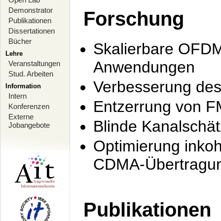
Demonstrator
Forschung
Publikationen
Dissertationen
Bücher
Skalierbare OFDM-
Lehre
Anwendungen
Veranstaltungen
Stud. Arbeiten
Verbesserung de
Information
Intern
Entzerrung von F
Konferenzen
Externe
Blinde Kanalschä
Jobangebote
Optimierung inko
CDMA-Übertragung
Publikationen