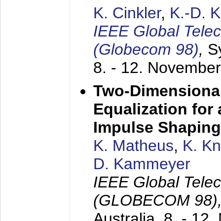
K. Cinkler
,
K.-D. 
IEEE Global Tele
(Globecom 98)
,
S
8. - 12. Novembe
Two-Dimensional
Equalization for 
Impulse Shaping
K. Matheus
,
K. K
D. Kammeyer
IEEE Global Tele
(GLOBECOM 98)
Australia,
8. - 12