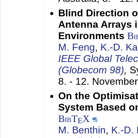
Blind Direction o
Antenna Arrays 
Environments
Bi
M. Feng
,
K.-D. K
IEEE Global Tele
(Globecom 98)
,
S
8. - 12. Novembe
On the Optimisa
System Based on
BibT
X
E
M. Benthin
,
K.-D.