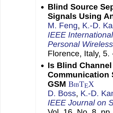
Blind Source Se
Signals Using A
M. Feng
,
K.-D. K
IEEE Internationa
Personal Wireles
Florence, Italy,
5.
Is Blind Channel
Communication 
GSM
BibT
X
E
D. Boss
,
K.-D. K
IEEE Journal on 
Vol. 16, No. 8, p