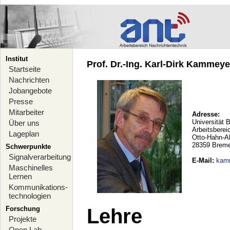
Institut
Prof. Dr.-Ing. Karl-Dirk Kammeyer
Startseite
Nachrichten
Jobangebote
Presse
Mitarbeiter
Adresse:
Universität 
Über uns
Arbeitsberei
Lageplan
Otto-Hahn-A
28359 Brem
Schwerpunkte
Signalverarbeitung
E-Mail
:
kam
Maschinelles
Lernen
Kommunikations-
technologien
Forschung
Lehre
Projekte
Open Lab