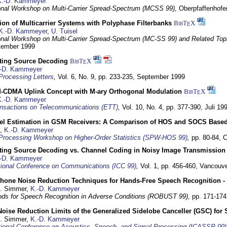
K.-D. Kammeyer
ional Workshop on Multi-Carrier Spread-Spectrum (MCSS 99),
Oberpfaffenhof
on of Multicarrier Systems with Polyphase Filterbanks
BibT
X
E
K.-D. Kammeyer
,
U. Tuisel
ional Workshop on Multi-Carrier Spread-Spectrum (MC-SS 99) and Related Top
ptember 1999
cting Source Decoding
BibT
X
E
-D. Kammeyer
Processing Letters
,
Vol. 6, No. 9, pp. 233-235,
September 1999
CDMA Uplink Concept with M-ary Orthogonal Modulation
BibT
X
E
K.-D. Kammeyer
nsactions on Telecommunications (ETT)
,
Vol. 10, No. 4, pp. 377-390,
Juli 19
el Estimation in GSM Receivers: A Comparison of HOS and SOCS Base
,
K.-D. Kammeyer
Processing Workshop on Higher-Order Statistics (SPW-HOS 99)
,
pp. 80-84,
C
cting Source Decoding vs. Channel Coding in Noisy Image Transmission
-D. Kammeyer
tional Conference on Communications (ICC 99)
,
Vol. 1, pp. 456-460,
Vancouve
phone Noise Reduction Techniques for Hands-Free Speech Recognition -
U. Simmer,
K.-D. Kammeyer
ds for Speech Recognition in Adverse Conditions (ROBUST 99),
pp. 171-17
Noise Reduction Limits of the Generalized Sidelobe Canceller (GSC) f
U. Simmer,
K.-D. Kammeyer
tional Conference on Acoustics, Speech, and Signal Processing (ICASSP 99)