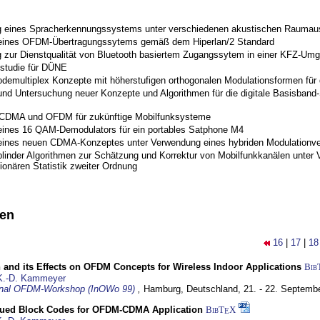
 eines Spracherkennungssystems unter verschiedenen akustischen Raumau
 eines OFDM-Übertragungssytems gemäß dem Hiperlan/2 Standard
 zur Dienstqualität von Bluetooth basiertem Zugangssytem in einer KFZ-Um
studie für DÜNE
odemultiplex Konzepte mit höherstufigen orthogonalen Modulationsformen für
nd Untersuchung neuer Konzepte und Algorithmen für die digitale Basisband-S
 CDMA und OFDM für zukünftige Mobilfunksysteme
eines 16 QAM-Demodulators für ein portables Satphone M4
eines neuen CDMA-Konzeptes unter Verwendung eines hybriden Modulationve
blinder Algorithmen zur Schätzung und Korrektur von Mobilfunkkanälen unter 
ionären Statistik zweiter Ordnung
nen
16
|
17
|
18
 and its Effects on OFDM Concepts for Wireless Indoor Applications
Bib
K.-D. Kammeyer
ional OFDM-Workshop (InOWo 99)
,
Hamburg, Deutschland,
21. - 22. Septemb
ued Block Codes for OFDM-CDMA Application
BibT
X
E