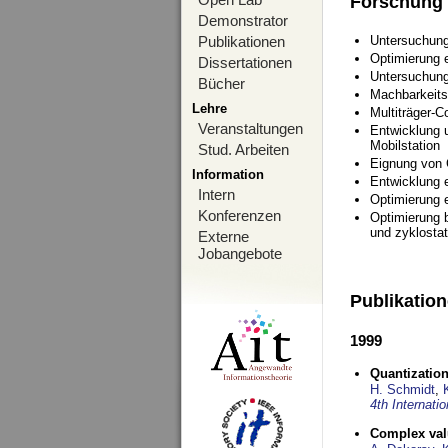
Forschung
Demonstrator
Publikationen
Untersuchung
Optimierung
Dissertationen
Untersuchung
Bücher
Machbarkeits
Lehre
Multiträger-C
Veranstaltungen
Entwicklung u
Mobilstation
Stud. Arbeiten
Eignung von
Information
Entwicklung 
Intern
Optimierung 
Konferenzen
Optimierung 
und zyklostat
Externe
Jobangebote
Publikatio
1999
Quantization
H. Schmidt
,
4th Internat
Complex val