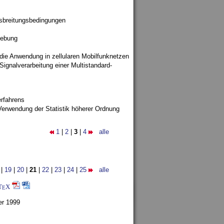
sbreitungsbedingungen
gebung
 die Anwendung in zellularen Mobilfunknetzen
ignalverarbeitung einer Multistandard-
rfahrens
Verwendung der Statistik höherer Ordnung
1
|
2
|
3
|
4
alle
|
19
|
20
|
21
|
22
|
23
|
24
|
25
alle
T
X
E
er 1999