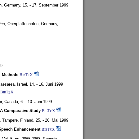
en, Germany,
15. - 17. September 1999
ics,
Oberpfaffenhofen, Germany,
99
d Methods
BibT
X
E
aesarea, Israel,
14. - 16. Juni 1999
BibT
X
E
r, Canada,
6. - 10. Juni 1999
 A Comparative Study
BibT
X
E
4,
Tampere, Finland,
25. - 26. Mai 1999
or Speech Enhancement
BibT
X
E
,
Vol. 5, pp. 2965-2968,
Phoenix,