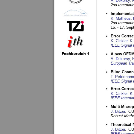
A. Dekorsy
,
2nd Internat
Implementati
K. Matheus
,
2nd Internat
15. - 17. Se
Error Corre
K. Cinkler
,
K.
IEEE Signal 
A new OFDM-
A. Dekorsy
,
European Tra
Blind Chann
T. Petermann
IEEE Signal 
Error-Corre
K. Cinkler
,
K.
IEEE Interna
Multi-Micro
J. Bitzer
, K.
Robust Metho
Theoretical 
J. Bitzer
, K.
IEEE Interna