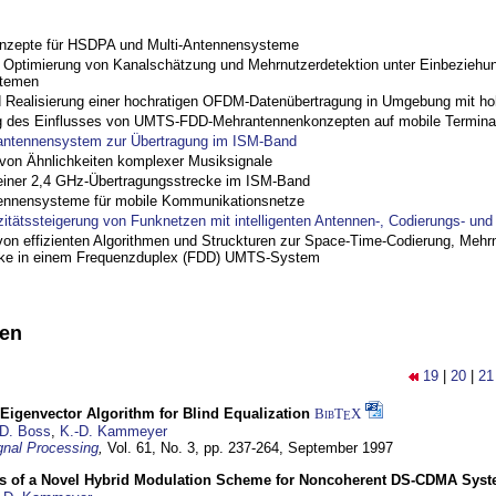
nzepte für HSDPA und Multi-Antennensysteme
ptimierung von Kanalschätzung und Mehrnutzerdetektion unter Einbeziehu
stemen
nd Realisierung einer hochratigen OFDM-Datenübertragung in Umgebung mit h
 des Einflusses von UMTS-FDD-Mehrantennenkonzepten auf mobile Termina
antennensystem zur Übertragung im ISM-Band
on Ähnlichkeiten komplexer Musiksignale
einer 2,4 GHz-Übertragungsstrecke im ISM-Band
ennensysteme für mobile Kommunikationsnetze
zitätssteigerung von Funknetzen mit intelligenten Antennen-, Codierungs- un
on effizienten Algorithmen und Struckturen zur Space-Time-Codierung, Mehrn
cke in einem Frequenzduplex (FDD) UMTS-System
nen
19
|
20
|
21
Eigenvector Algorithm for Blind Equalization
BibT
X
E
D. Boss
,
K.-D. Kammeyer
nal Processing
,
Vol. 61, No. 3, pp. 237-264,
September 1997
s of a Novel Hybrid Modulation Scheme for Noncoherent DS-CDMA Sys