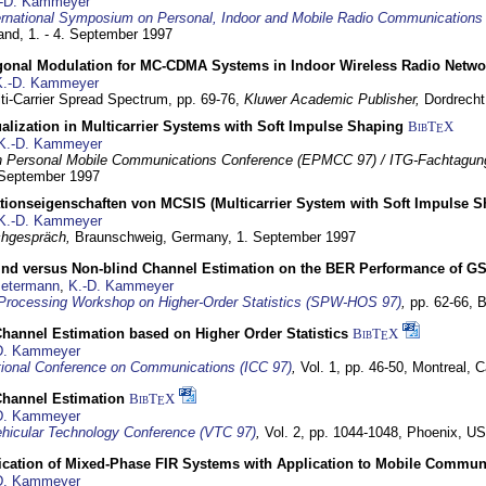
-D. Kammeyer
ernational Symposium on Personal, Indoor and Mobile Radio Communication
land,
1. - 4. September 1997
gonal Modulation for MC-CDMA Systems in Indoor Wireless Radio Netwo
K.-D. Kammeyer
lti-Carrier Spread Spectrum,
pp. 69-76,
Kluwer Academic Publisher,
Dordrecht
lization in Multicarrier Systems with Soft Impulse Shaping
BibT
X
E
K.-D. Kammeyer
 Personal Mobile Communications Conference (EPMCC 97) / ITG-Fachtagun
 September 1997
tionseigenschaften von MCSIS (Multicarrier System with Soft Impulse S
K.-D. Kammeyer
hgespräch,
Braunschweig, Germany,
1. September 1997
lind versus Non-blind Channel Estimation on the BER Performance of G
Petermann
,
K.-D. Kammeyer
Processing Workshop on Higher-Order Statistics (SPW-HOS 97)
,
pp. 62-66,
B
hannel Estimation based on Higher Order Statistics
BibT
X
E
D. Kammeyer
tional Conference on Communications (ICC 97)
,
Vol. 1, pp. 46-50,
Montreal, 
hannel Estimation
BibT
X
E
D. Kammeyer
hicular Technology Conference (VTC 97)
,
Vol. 2, pp. 1044-1048,
Phoenix, U
ification of Mixed-Phase FIR Systems with Application to Mobile Commu
D. Kammeyer