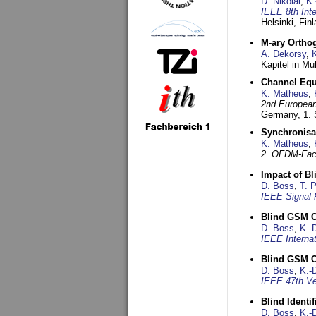
D. Nikolai
,
K.
IEEE 8th Int
Helsinki, Fin
M-ary Ortho
A. Dekorsy
,
Kapitel in Mu
Channel Equa
K. Matheus
,
2nd European
Germany,
1.
Synchronisa
K. Matheus
,
2. OFDM-Fac
Impact of B
D. Boss
,
T. 
IEEE Signal 
Blind GSM C
D. Boss
,
K.-
IEEE Interna
Blind GSM C
D. Boss
,
K.-
IEEE 47th Ve
Blind Ident
D. Boss
,
K.-