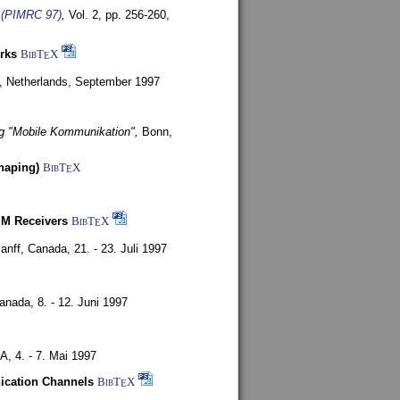
s (PIMRC 97)
,
Vol. 2, pp. 256-260,
rks
BibT
X
E
, Netherlands,
September 1997
g "Mobile Kommunikation",
Bonn,
haping)
BibT
X
E
SM Receivers
BibT
X
E
anff, Canada,
21. - 23. Juli 1997
Canada,
8. - 12. Juni 1997
SA,
4. - 7. Mai 1997
nication Channels
BibT
X
E