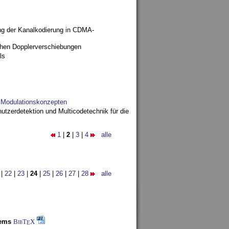
ng der Kanalkodierung in CDMA-
ohen Dopplerverschiebungen
ls
d Modulationskonzepten
utzerdetektion und Multicodetechnik für die
1
|
2
|
3
|
4
alle
|
22
|
23
|
24
|
25
|
26
|
27
|
28
alle
tems
BibT
X
E