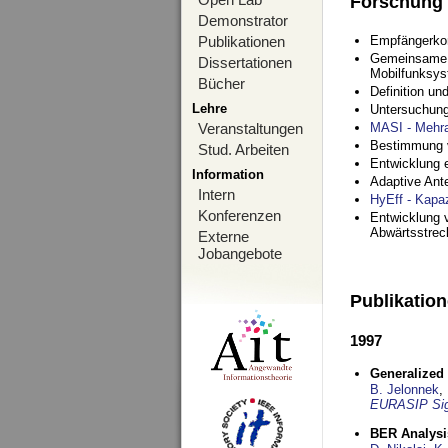
Forschung
Demonstrator
Publikationen
Empfängerko
Gemeinsame O
Dissertationen
Mobilfunksy
Bücher
Definition u
Lehre
Untersuchung
Veranstaltungen
MASI - Mehr
Bestimmung v
Stud. Arbeiten
Entwicklung 
Information
Adaptive Ant
Intern
HyEff - Kapa
Konferenzen
Entwicklung v
Abwärtsstre
Externe
Jobangebote
Publikatio
1997
Generalized 
B. Jelonnek
,
EURASIP Sig
BER Analysi