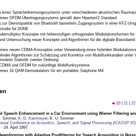
 eines Spracherkennungssystems unter verschiedenen akustischen Raumau
 eines OFDM-Übertragungssytems gemäß dem Hiperlan/2 Standard
 zur Dienstqualität von Bluetooth basiertem Zugangssytem in einer KFZ-Um
studie für DÜNE
odemultiplex Konzepte mit höherstufigen orthogonalen Modulationsformen für
nd Untersuchung neuer Konzepte und Algorithmen für die digitale Basisband-S
eines neuen CDMA-Konzeptes unter Verwendung eines hybriden Modulationve
blinder Algorithmen zur Schätzung und Korrektur von Mobilfunkkanälen unter 
ionären Statistik zweiter Ordnung
 CDMA und OFDM für zukünftige Mobilfunksysteme
eines 16 QAM-Demodulators für ein portables Satphone M4
nen
20
|
21
|
22
el Speech Enhancement in a Car Environment using Wiener Filtering and
U. Simmer,
K.-D. Kammeyer
, K. U. Simmer
tional Conference on Acoustics, Speech, and Signal Processing (ICASSP 97)
 - 24. April 1997
eamforming with Adaptive Postfiltering for Speech Acquisition in Nois