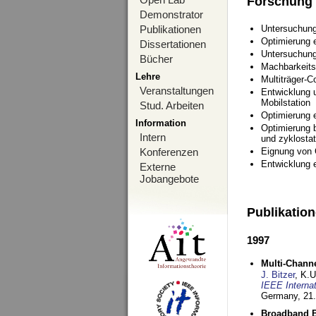
Forschung
Demonstrator
Publikationen
Untersuchung
Optimierung
Dissertationen
Untersuchung
Bücher
Machbarkeits
Lehre
Multiträger-C
Veranstaltungen
Entwicklung u
Mobilstation
Stud. Arbeiten
Optimierung 
Information
Optimierung 
Intern
und zyklostat
Konferenzen
Eignung von
Entwicklung 
Externe
Jobangebote
Publikatio
1997
Multi-Chann
J. Bitzer
, K.
IEEE Interna
Germany,
21.
Broadband B