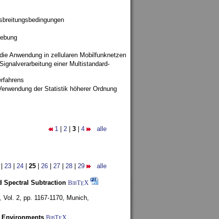
sbreitungsbedingungen
gebung
 die Anwendung in zellularen Mobilfunknetzen
ignalverarbeitung einer Multistandard-
rfahrens
Verwendung der Statistik höherer Ordnung
1
|
2
|
3
|
4
alle
|
23
|
24
|
25
|
26
|
27
|
28
|
29
alle
 Spectral Subtraction
BibT
X
E
,
Vol. 2, pp. 1167-1170,
Munich,
y Environments
BibT
X
E