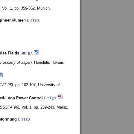
,
Vol. 1, pp. 359-362,
Munich,
uginnenräumen
BibT
X
E
ise Fields
BibT
X
E
al Society of Japan,
Honolulu, Hawaii,
CVT 96),
pp. 102-107,
University of
ed-Loop Power Control
BibT
X
E
(ISSSTA 96),
Vol. 1, pp. 239-243,
Mainz,
lsformung
BibT
X
E