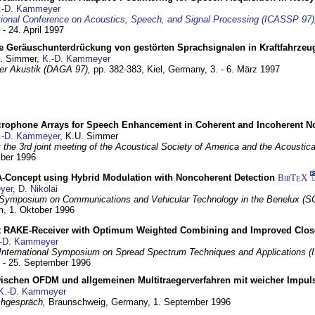
.-D. Kammeyer
tional Conference on Acoustics, Speech, and Signal Processing (ICASSP 97)
 - 24. April 1997
e Geräuschunterdrückung von gestörten Sprachsignalen in Kraftfahrze
U. Simmer,
K.-D. Kammeyer
 der Akustik (DAGA 97),
pp. 382-383,
Kiel, Germany,
3. - 6. März 1997
crophone Arrays for Speech Enhancement in Coherent and Incoherent No
.-D. Kammeyer
, K.U. Simmer
at the 3rd joint meeting of the Acoustical Society of America and the Acoustic
mber 1996
Concept using Hybrid Modulation with Noncoherent Detection
BibT
X
E
yer
,
D. Nikolai
Symposium on Communications and Vehicular Technology in the Benelux (S
m,
1. Oktober 1996
 RAKE-Receiver with Optimum Weighted Combining and Improved Clos
-D. Kammeyer
International Symposium on Spread Spectrum Techniques and Applications 
. - 25. September 1996
wischen OFDM und allgemeinen Multitraegerverfahren mit weicher Impu
K.-D. Kammeyer
hgespräch,
Braunschweig, Germany,
1. September 1996