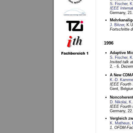
S. Fischer
,
K
IEEE Interna
Germany,
21.
Mehrkanalig
J. Bitzer
, K.
Fortschritte
1996
Adaptive Mi
S. Fischer
,
K
Invited talk 
2. - 6. Deze
A New CDMA-
K.-D. Kamme
IEEE Fourth 
Gent, Belgiu
Noncoherent
D. Nikolai
,
K.
IEEE Fourth 
Germany,
22
Vergleich z
K. Matheus
,
1. OFDM-Fac