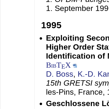
1. September 199
1995
Exploiting Secon
Higher Order Stat
Identification o
BibT
X
E
D. Boss
,
K.-D. K
15th GRETSI sy
les-Pins, France,
Geschlossene Lö