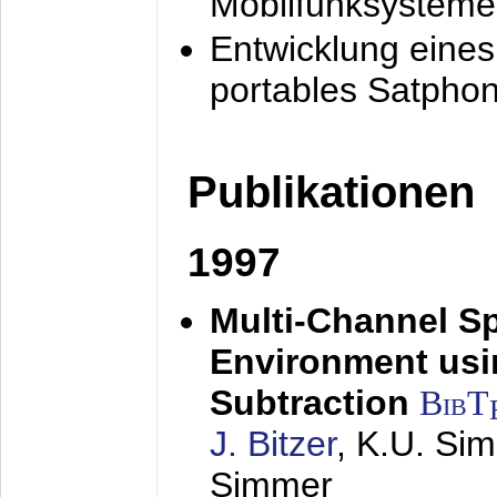
Mobilfunksysteme
Entwicklung eine
portables Satpho
Publikationen
1997
Multi-Channel S
Environment usin
Subtraction
BibT
J. Bitzer
, K.U. Si
Simmer