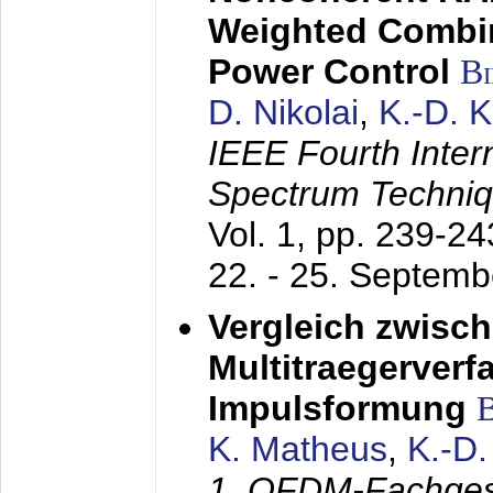
Weighted Combi
Power Control
B
D. Nikolai
,
K.-D. 
IEEE Fourth Inte
Spectrum Techniq
Vol. 1, pp. 239-2
22. - 25. Septem
Vergleich zwisc
Multitraegerverf
Impulsformung
K. Matheus
,
K.-D
1. OFDM-Fachge