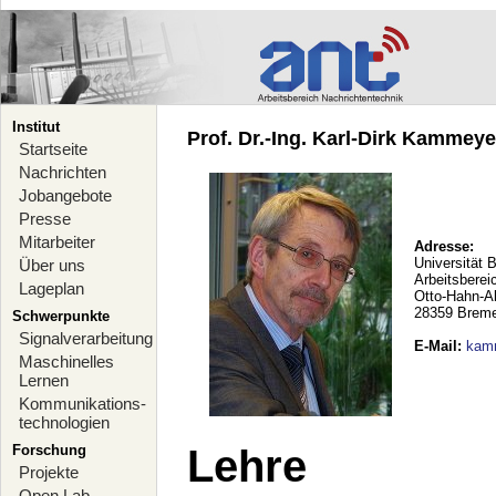
Institut
Prof. Dr.-Ing. Karl-Dirk Kammeyer
Startseite
Nachrichten
Jobangebote
Presse
Mitarbeiter
Adresse:
Universität 
Über uns
Arbeitsberei
Lageplan
Otto-Hahn-A
28359 Brem
Schwerpunkte
Signalverarbeitung
E-Mail
:
kam
Maschinelles
Lernen
Kommunikations-
technologien
Forschung
Lehre
Projekte
Open Lab