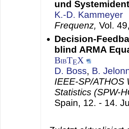
und Systemidenti
K.-D. Kammeyer
Frequenz,
Vol. 49
Decision-Feedba
blind ARMA Equal
BibT
X
E
D. Boss
,
B. Jelon
IEEE-SP/ATHOS W
Statistics (SPW-
Spain,
12. - 14. J