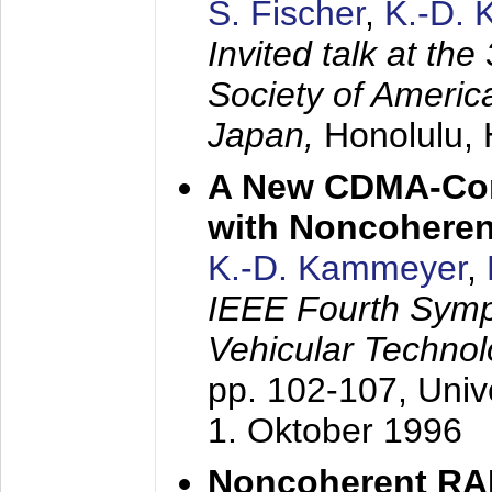
S. Fischer
,
K.-D.
Invited talk at the
Society of America
Japan,
Honolulu, 
A New CDMA-Con
with Noncoheren
K.-D. Kammeyer
,
IEEE Fourth Sym
Vehicular Technol
pp. 102-107,
Univ
1. Oktober 1996
Noncoherent RA