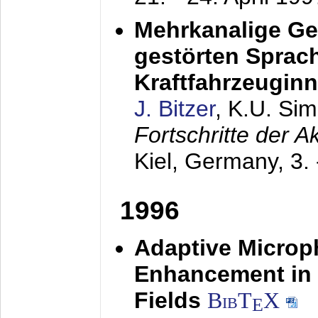
Mehrkanalige G
gestörten Sprach
Kraftfahrzeugin
J. Bitzer
, K.U. Si
Fortschritte der 
Kiel, Germany,
3.
1996
Adaptive Microp
Enhancement in 
Fields
BibT
X
E