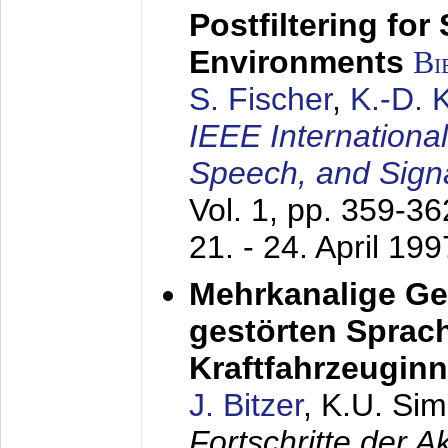
Postfiltering for
Environments
Bi
S. Fischer
,
K.-D.
IEEE Internationa
Speech, and Sign
Vol. 1, pp. 359-3
21. - 24. April 199
Mehrkanalige G
gestörten Sprach
Kraftfahrzeugin
J. Bitzer
, K.U. Si
Fortschritte der 