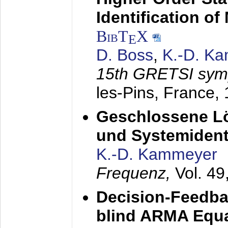
Identification o
BibT
X
E
D. Boss
,
K.-D. K
15th GRETSI sy
les-Pins, France,
Geschlossene Lö
und Systemidenti
K.-D. Kammeyer
Frequenz,
Vol. 49
Decision-Feedba
blind ARMA Equal