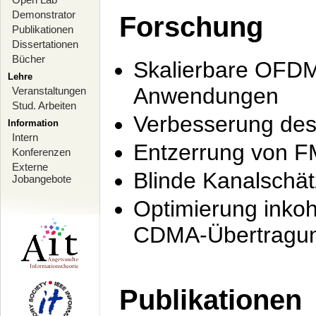
Demonstrator
Forschung
Publikationen
Dissertationen
Bücher
Skalierbare OFDM-
Lehre
Anwendungen
Veranstaltungen
Stud. Arbeiten
Verbesserung de
Information
Intern
Entzerrung von F
Konferenzen
Externe
Blinde Kanalschä
Jobangebote
Optimierung inko
CDMA-Übertragung
Publikationen