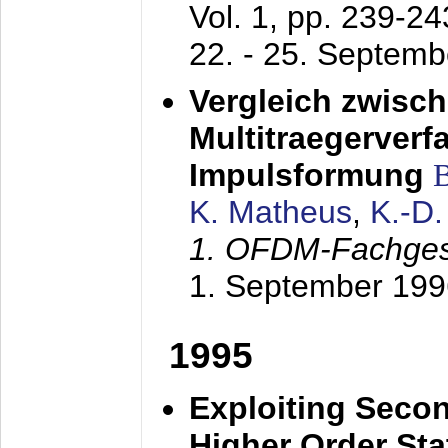
Vol. 1, pp. 239-2
22. - 25. Septem
Vergleich zwisc
Multitraegerverf
Impulsformung
K. Matheus
,
K.-D
1. OFDM-Fachge
1. September 199
1995
Exploiting Secon
Higher Order Stat