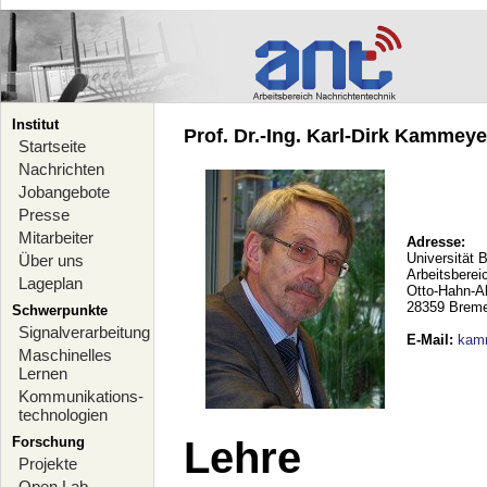
Institut
Prof. Dr.-Ing. Karl-Dirk Kammeyer
Startseite
Nachrichten
Jobangebote
Presse
Mitarbeiter
Adresse:
Universität 
Über uns
Arbeitsberei
Lageplan
Otto-Hahn-A
28359 Brem
Schwerpunkte
Signalverarbeitung
E-Mail
:
kam
Maschinelles
Lernen
Kommunikations-
technologien
Forschung
Lehre
Projekte
Open Lab