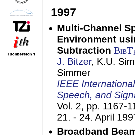
1997
Multi-Channel S
Environment usin
Subtraction
BibT
J. Bitzer
, K.U. Si
Simmer
IEEE Internationa
Speech, and Sign
Vol. 2, pp. 1167-
21. - 24. April 199
Broadband Beam