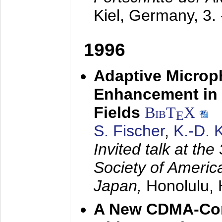
Kiel, Germany,
3.
1996
Adaptive Microp
Enhancement in 
Fields
BibT
X
E
S. Fischer
,
K.-D.
Invited talk at the
Society of America
Japan,
Honolulu, 
A New CDMA-Con