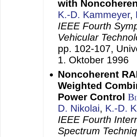
with Noncoheren
K.-D. Kammeyer
,
IEEE Fourth Sym
Vehicular Technol
pp. 102-107,
Univ
1. Oktober 1996
Noncoherent RA
Weighted Combi
Power Control
B
D. Nikolai
,
K.-D. 
IEEE Fourth Inte
Spectrum Techniq