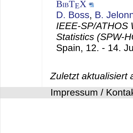
BibT
X
E
D. Boss
,
B. Jelon
IEEE-SP/ATHOS W
Statistics (SPW-
Spain,
12. - 14. J
Zuletzt aktualisier
Impressum / Konta