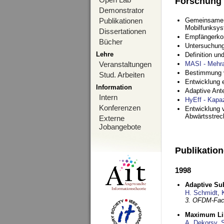
Forschung
Demonstrator
Publikationen
Gemeinsame O
Mobilfunksy
Dissertationen
Empfängerko
Bücher
Untersuchung
Lehre
Definition u
Veranstaltungen
MASI - Mehr
Bestimmung v
Stud. Arbeiten
Entwicklung 
Information
Adaptive Ant
Intern
HyEff - Kapa
Konferenzen
Entwicklung v
Abwärtsstre
Externe
Jobangebote
Publikatio
1998
Adaptive Sub
H. Schmidt
,
3. OFDM-Fac
Maximum Lik
A. Dekorsy
,
S