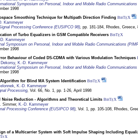
ernational Symposium on Personal, Indoor and Mobile Radio Communication
tember 1998
bspace Smoothing Technique for Multipath Direction Finding
BibT
X
E
D. Kammeyer
Signal Processing Conference (EUSIPCO 98)
,
pp. 181-184,
Rhodes, Greece,
ication of Turbo Equalizers in GSM Compatible Receivers
BibT
X
E
-D. Kammeyer
ional Symposium on Personal, Indoor and Mobile Radio Communications (PIM
tember 1998
Error Behaviour of Coded DS-CDMA with Various Modulation Techniques
 Dekorsy
,
K.-D. Kammeyer
ernational Symposium on Personal, Indoor and Mobile Radio Communication
tember 1998
Algorithm for Blind MA System Identification
BibT
X
E
Jelonnek
,
K.-D. Kammeyer
nal Processing
,
Vol. 66, No. 1, pp. 1-26,
April 1998
 Noise Reduction - Algorithms and Theoretical Limits
BibT
X
E
U. Simmer,
K.-D. Kammeyer
nal Processing Conference (EUSIPCO 98)
,
Vol. 1, pp. 105-108,
Rhodes, Gre
gn of a Multicarrier System with Soft Impulse Shaping Including Equali
bT
X
E