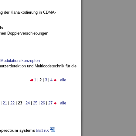
ng der Kanalkodierung in CDMA-
ls
ohen Dopplerverschiebungen
d Modulationskonzepten
utzerdetektion und Multicodetechnik für die
1
|
2
|
3
|
4
alle
|
21
|
22
|
23
|
24
|
25
|
26
|
27
alle
-Sprectrum systems
BibT
X
E