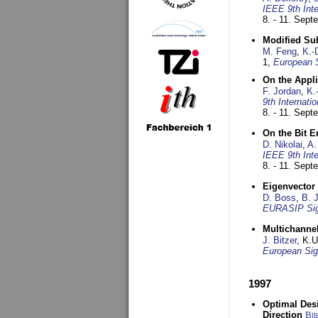
IEEE 9th Int
8. - 11. Sep
Modified Su
M. Feng
,
K.-
1,
European 
On the Appl
F. Jordan
,
K.
9th Internat
8. - 11. Sep
On the Bit 
D. Nikolai
,
A.
IEEE 9th Int
8. - 11. Sep
Eigenvector 
D. Boss
,
B. 
EURASIP Sig
Multichannel
J. Bitzer
, K.
European Sig
1997
Optimal Desi
Direction
Bi