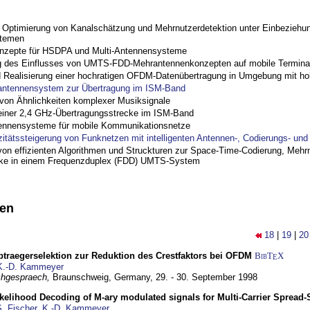
ptimierung von Kanalschätzung und Mehrnutzerdetektion unter Einbeziehu
stemen
nzepte für HSDPA und Multi-Antennensysteme
 des Einflusses von UMTS-FDD-Mehrantennenkonzepten auf mobile Termina
nd Realisierung einer hochratigen OFDM-Datenübertragung in Umgebung mit h
antennensystem zur Übertragung im ISM-Band
on Ähnlichkeiten komplexer Musiksignale
einer 2,4 GHz-Übertragungsstrecke im ISM-Band
ennensysteme für mobile Kommunikationsnetze
zitätssteigerung von Funknetzen mit intelligenten Antennen-, Codierungs- un
on effizienten Algorithmen und Struckturen zur Space-Time-Codierung, Mehrn
cke in einem Frequenzduplex (FDD) UMTS-System
nen
18
|
19
|
20
traegerselektion zur Reduktion des Crestfaktors bei OFDM
BibT
X
E
K.-D. Kammeyer
hgespraech,
Braunschweig, Germany,
29. - 30. September 1998
elihood Decoding of M-ary modulated signals for Multi-Carrier Spread
. Fischer
,
K.-D. Kammeyer