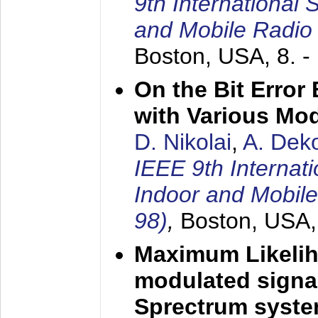
9th International
and Mobile Radio
Boston, USA,
8. 
On the Bit Erro
with Various Mo
D. Nikolai
,
A. Dek
IEEE 9th Internat
Indoor and Mobil
98)
,
Boston, USA
Maximum Likelih
modulated signal
Sprectrum syst