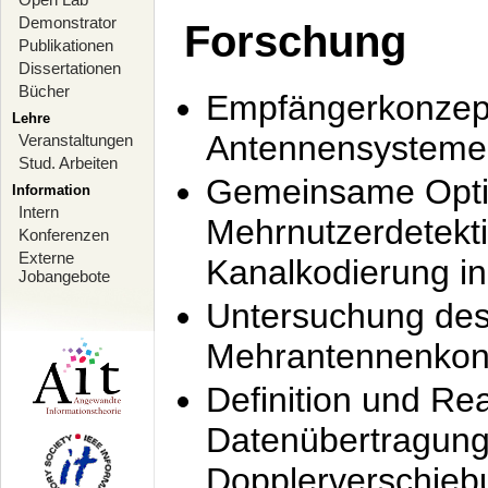
Demonstrator
Forschung
Publikationen
Dissertationen
Bücher
Empfängerkonzept
Lehre
Antennensysteme
Veranstaltungen
Stud. Arbeiten
Gemeinsame Opti
Information
Intern
Mehrnutzerdetekti
Konferenzen
Externe
Kanalkodierung 
Jobangebote
Untersuchung de
Mehrantennenkonz
Definition und Re
Datenübertragung
Dopplerverschie