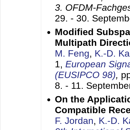
3. OFDM-Fachge
29. - 30. Septem
Modified Subspa
Multipath Direct
M. Feng
,
K.-D. K
1,
European Signa
(EUSIPCO 98)
,
p
8. - 11. Septembe
On the Applicati
Compatible Rece
F. Jordan
,
K.-D. 