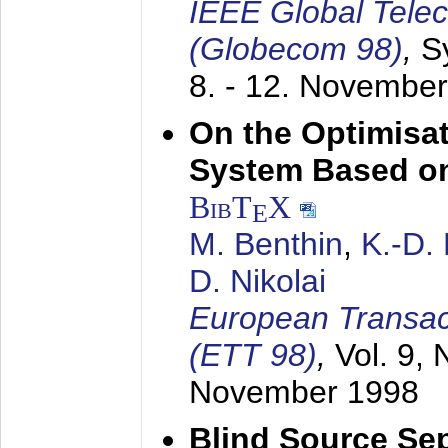
IEEE Global Tele
(Globecom 98)
,
S
8. - 12. Novembe
On the Optimisa
System Based on
BibT
X
E
M. Benthin
,
K.-D.
D. Nikolai
European Transac
(ETT 98)
,
Vol. 9, 
November 1998
Blind Source Se