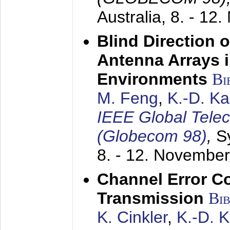
Australia,
8. - 12
Blind Direction o
Antenna Arrays 
Environments
Bi
M. Feng
,
K.-D. K
IEEE Global Tele
(Globecom 98)
,
S
8. - 12. Novembe
Channel Error C
Transmission
Bi
K. Cinkler
,
K.-D. 