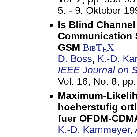
5. - 9. Oktober 1
Is Blind Channel
Communication 
GSM
BibT
X
E
D. Boss
,
K.-D. K
IEEE Journal on 
Vol. 16, No. 8, p
Maximum-Likeli
hoeherstufig or
fuer OFDM-CDM
K.-D. Kammeyer
,