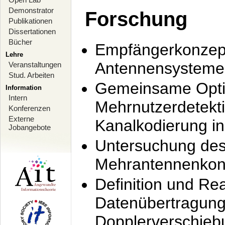
Demonstrator
Forschung
Publikationen
Dissertationen
Bücher
Empfängerkonzept
Lehre
Antennensysteme
Veranstaltungen
Stud. Arbeiten
Gemeinsame Opti
Information
Intern
Mehrnutzerdetekti
Konferenzen
Externe
Kanalkodierung 
Jobangebote
Untersuchung de
Mehrantennenkonz
Definition und Re
Datenübertragung
Dopplerverschie