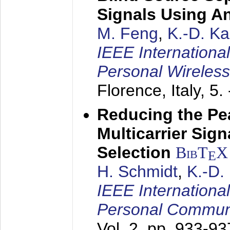
Signals Using A
M. Feng
,
K.-D. K
IEEE Internationa
Personal Wireles
Florence, Italy,
5.
Reducing the Pe
Multicarrier Sig
Selection
BibT
X
E
H. Schmidt
,
K.-D
IEEE Internationa
Personal Commun
Vol. 2, pp. 933-9