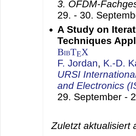
3. OFDM-Fachge
29. - 30. Septem
A Study on Itera
Techniques Appl
BibT
X
E
F. Jordan
,
K.-D. 
URSI Internation
and Electronics (
29. September - 
Zuletzt aktualisier