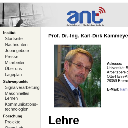
Institut
Prof. Dr.-Ing. Karl-Dirk Kammeyer
Startseite
Nachrichten
Jobangebote
Presse
Mitarbeiter
Adresse:
Universität 
Über uns
Arbeitsberei
Lageplan
Otto-Hahn-A
28359 Brem
Schwerpunkte
Signalverarbeitung
E-Mail
:
kam
Maschinelles
Lernen
Kommunikations-
technologien
Forschung
Lehre
Projekte
Open Lab