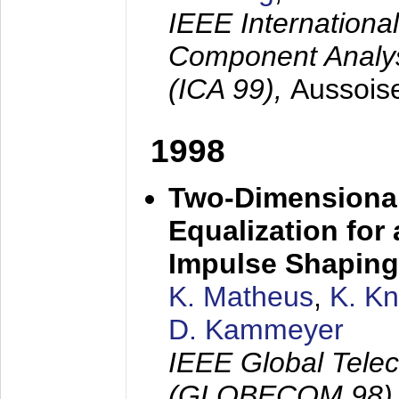
IEEE Internation
Component Analysi
(ICA 99),
Aussois
1998
Two-Dimensional
Equalization for 
Impulse Shaping
K. Matheus
,
K. K
D. Kammeyer
IEEE Global Tele
(GLOBECOM 98)