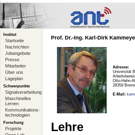
Institut
Prof. Dr.-Ing. Karl-Dirk Kammeyer
Startseite
Nachrichten
Jobangebote
Presse
Mitarbeiter
Adresse:
Universität 
Über uns
Arbeitsberei
Lageplan
Otto-Hahn-A
28359 Brem
Schwerpunkte
Signalverarbeitung
E-Mail
:
kam
Maschinelles
Lernen
Kommunikations-
technologien
Forschung
Lehre
Projekte
Open Lab