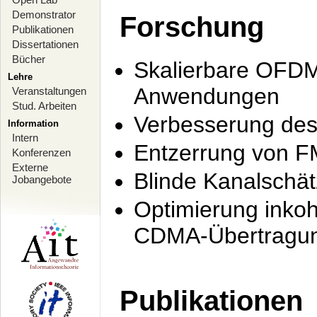
Demonstrator
Forschung
Publikationen
Dissertationen
Bücher
Skalierbare OFDM-
Lehre
Anwendungen
Veranstaltungen
Stud. Arbeiten
Verbesserung de
Information
Intern
Entzerrung von F
Konferenzen
Externe
Blinde Kanalschä
Jobangebote
Optimierung inko
CDMA-Übertragung
Publikationen