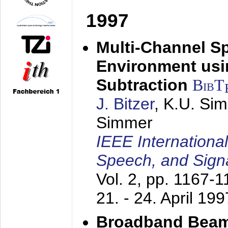
1997
Multi-Channel S
Environment usin
Subtraction
BibT
J. Bitzer
, K.U. Si
Simmer
IEEE Internationa
Speech, and Sign
Vol. 2, pp. 1167-
21. - 24. April 199
Broadband Beam