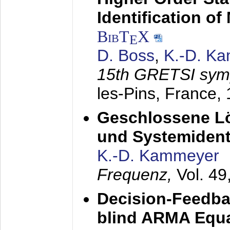
Identification o
BibT
X
E
D. Boss
,
K.-D. K
15th GRETSI sy
les-Pins, France,
Geschlossene Lö
und Systemidenti
K.-D. Kammeyer
Frequenz,
Vol. 49
Decision-Feedba
blind ARMA Equal