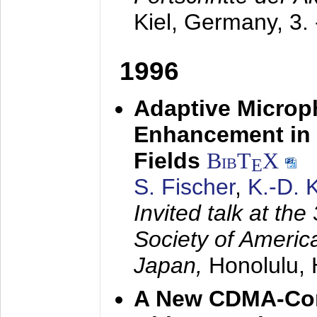
Kiel, Germany,
3.
1996
Adaptive Microp
Enhancement in 
Fields
BibT
X
E
S. Fischer
,
K.-D.
Invited talk at the
Society of America
Japan,
Honolulu, 
A New CDMA-Con