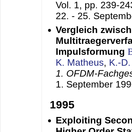
Vol. 1, pp. 239-2
22. - 25. Septem
Vergleich zwisc
Multitraegerverf
Impulsformung
K. Matheus
,
K.-D
1. OFDM-Fachge
1. September 199
1995
Exploiting Secon
Higher Order Stat