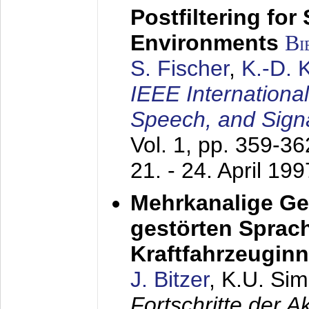
Postfiltering for
Environments
Bi
S. Fischer
,
K.-D.
IEEE Internationa
Speech, and Sign
Vol. 1, pp. 359-3
21. - 24. April 199
Mehrkanalige G
gestörten Sprach
Kraftfahrzeugin
J. Bitzer
, K.U. Si
Fortschritte der 