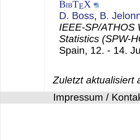
BibT
X
E
D. Boss
,
B. Jelon
IEEE-SP/ATHOS W
Statistics (SPW-
Spain,
12. - 14. J
Zuletzt aktualisier
Impressum / Konta