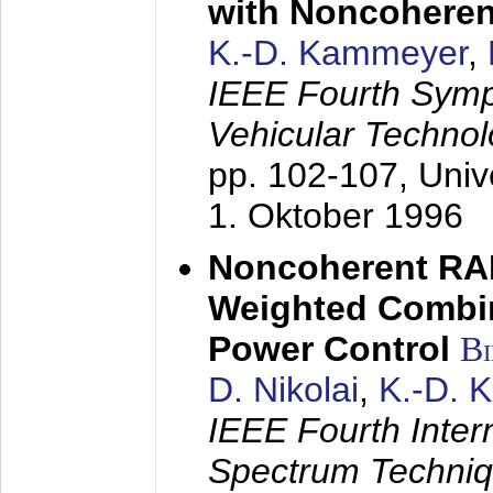
with Noncoheren
K.-D. Kammeyer
,
IEEE Fourth Sym
Vehicular Technol
pp. 102-107,
Univ
1. Oktober 1996
Noncoherent RA
Weighted Combi
Power Control
B
D. Nikolai
,
K.-D. 
IEEE Fourth Inte
Spectrum Techniq