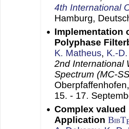
4th Internationa
Hamburg, Deutsc
Implementation o
Polyphase Filte
K. Matheus
,
K.-D
2nd International
Spectrum (MC-SS 
Oberpfaffenhofen
15. - 17. Septem
Complex valued
Application
BibT