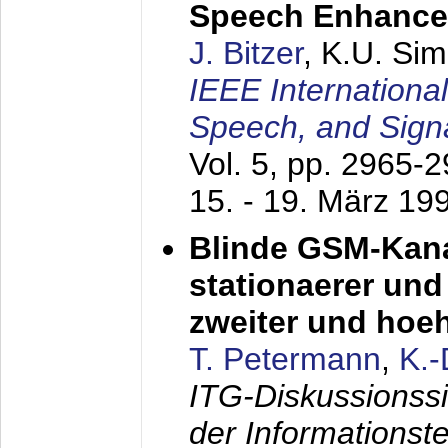
Speech Enhanc
J. Bitzer
, K.U. Si
IEEE Internationa
Speech, and Sign
Vol. 5, pp. 2965-
15. - 19. März 19
Blinde GSM-Kana
stationaerer und 
zweiter und hoe
T. Petermann
,
K.
ITG-Diskussionss
der Informationst