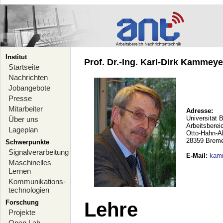
Institut
Prof. Dr.-Ing. Karl-Dirk Kammeyer
Startseite
Nachrichten
Jobangebote
Presse
Mitarbeiter
Adresse:
Universität 
Über uns
Arbeitsberei
Lageplan
Otto-Hahn-A
28359 Brem
Schwerpunkte
Signalverarbeitung
E-Mail
:
kam
Maschinelles
Lernen
Kommunikations-
technologien
Forschung
Lehre
Projekte
Open Lab