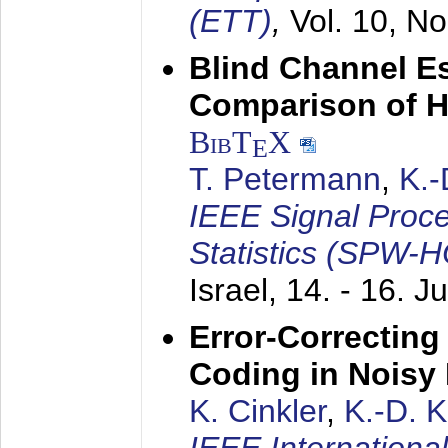
(ETT)
,
Vol. 10, No
Blind Channel E
Comparison of 
BibT
X
E
T. Petermann
,
K.
IEEE Signal Proc
Statistics (SPW-
Israel,
14. - 16. J
Error-Correctin
Coding in Noisy
K. Cinkler
,
K.-D. 