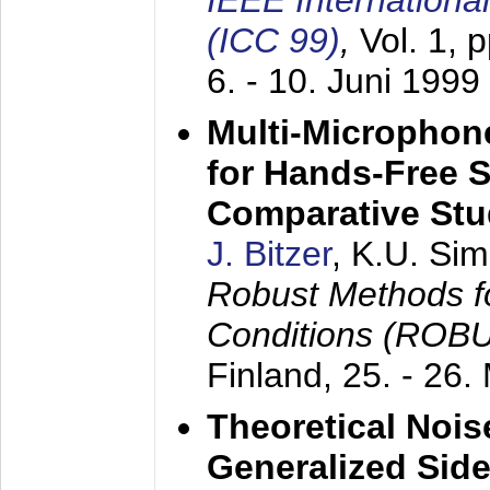
IEEE Internation
(ICC 99)
,
Vol. 1, 
6. - 10. Juni 1999
Multi-Microphon
for Hands-Free 
Comparative St
J. Bitzer
, K.U. Si
Robust Methods f
Conditions (ROB
Finland,
25. - 26.
Theoretical Nois
Generalized Side