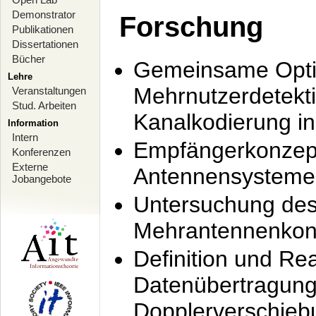
Demonstrator
Forschung
Publikationen
Dissertationen
Bücher
Gemeinsame Opti
Lehre
Mehrnutzerdetekti
Veranstaltungen
Stud. Arbeiten
Kanalkodierung 
Information
Intern
Empfängerkonzept
Konferenzen
Externe
Antennensysteme
Jobangebote
Untersuchung de
Mehrantennenkonz
Definition und Re
Datenübertragung
Dopplerverschie