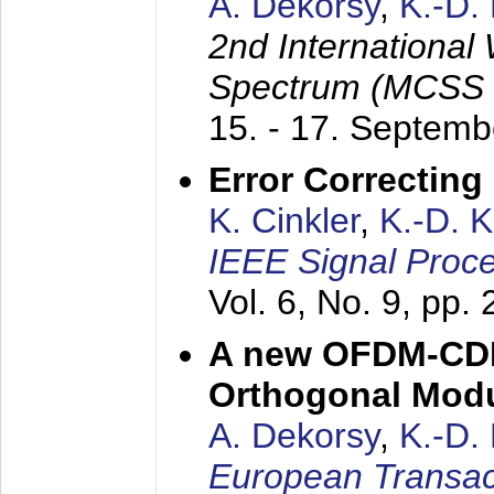
A. Dekorsy
,
K.-D.
2nd International
Spectrum (MCSS 
15. - 17. Septem
Error Correctin
K. Cinkler
,
K.-D. 
IEEE Signal Proce
Vol. 6, No. 9, pp.
A new OFDM-CDM
Orthogonal Modu
A. Dekorsy
,
K.-D.
European Transac