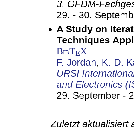
3. OFDM-Fachge
29. - 30. Septem
A Study on Itera
Techniques Appl
BibT
X
E
F. Jordan
,
K.-D. 
URSI Internation
and Electronics (
29. September - 
Zuletzt aktualisier