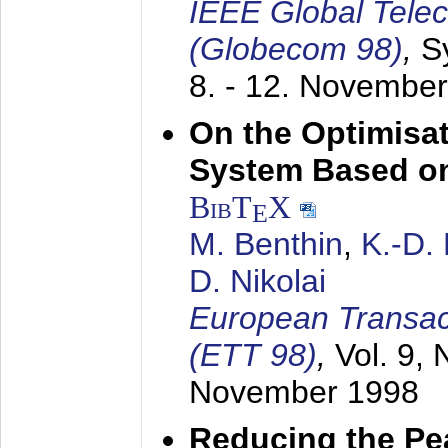
IEEE Global Tele
(Globecom 98)
,
S
8. - 12. Novembe
On the Optimisa
System Based on
BibT
X
E
M. Benthin
,
K.-D.
D. Nikolai
European Transac
(ETT 98)
,
Vol. 9, 
November 1998
Reducing the Pe