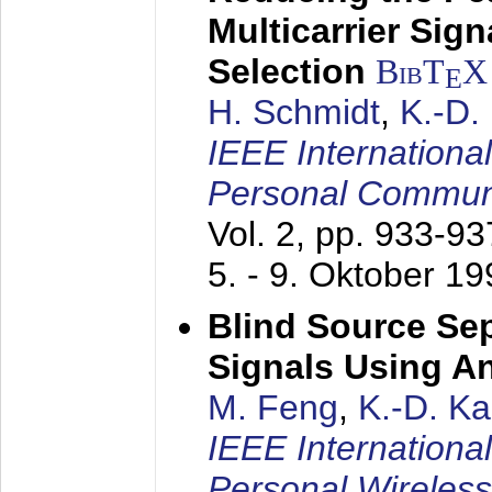
Multicarrier Sig
Selection
BibT
X
E
H. Schmidt
,
K.-D
IEEE Internationa
Personal Commun
Vol. 2, pp. 933-9
5. - 9. Oktober 1
Blind Source Se
Signals Using A
M. Feng
,
K.-D. K
IEEE Internationa
Personal Wireles