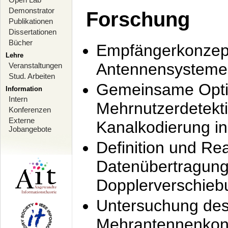
Demonstrator
Forschung
Publikationen
Dissertationen
Bücher
Empfängerkonzept
Lehre
Antennensysteme
Veranstaltungen
Stud. Arbeiten
Gemeinsame Opti
Information
Intern
Mehrnutzerdetekti
Konferenzen
Externe
Kanalkodierung 
Jobangebote
Definition und Re
Datenübertragung
Dopplerverschie
Untersuchung de
Mehrantennenkonz