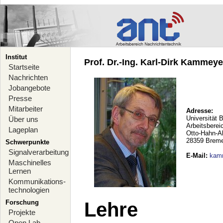
Institut
Prof. Dr.-Ing. Karl-Dirk Kammeyer
Startseite
Nachrichten
Jobangebote
Presse
Mitarbeiter
Adresse:
Universität 
Über uns
Arbeitsberei
Lageplan
Otto-Hahn-A
28359 Brem
Schwerpunkte
Signalverarbeitung
E-Mail
:
kam
Maschinelles
Lernen
Kommunikations-
technologien
Forschung
Lehre
Projekte
Open Lab