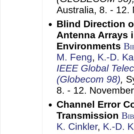
Australia,
8. - 12
Blind Direction o
Antenna Arrays 
Environments
Bi
M. Feng
,
K.-D. K
IEEE Global Tele
(Globecom 98)
,
S
8. - 12. Novembe
Channel Error C
Transmission
Bi
K. Cinkler
,
K.-D. 