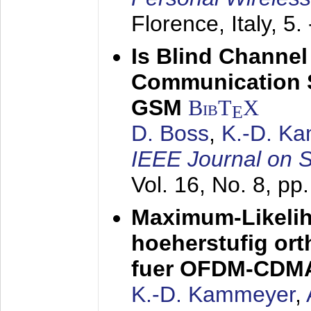
Florence, Italy,
5.
Is Blind Channel
Communication 
GSM
BibT
X
E
D. Boss
,
K.-D. K
IEEE Journal on 
Vol. 16, No. 8, p
Maximum-Likeli
hoeherstufig or
fuer OFDM-CDM
K.-D. Kammeyer
,