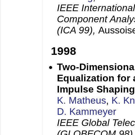
IEEE Internation
Component Analysi
(ICA 99),
Aussois
1998
Two-Dimensional
Equalization for 
Impulse Shaping
K. Matheus
,
K. K
D. Kammeyer
IEEE Global Tele
(GLOBECOM 98)