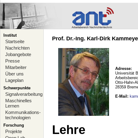
Institut
Prof. Dr.-Ing. Karl-Dirk Kammeyer
Startseite
Nachrichten
Jobangebote
Presse
Mitarbeiter
Adresse:
Universität 
Über uns
Arbeitsberei
Lageplan
Otto-Hahn-A
28359 Brem
Schwerpunkte
Signalverarbeitung
E-Mail
:
kam
Maschinelles
Lernen
Kommunikations-
technologien
Forschung
Lehre
Projekte
Open Lab