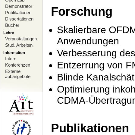
Demonstrator
Forschung
Publikationen
Dissertationen
Bücher
Skalierbare OFDM-
Lehre
Anwendungen
Veranstaltungen
Stud. Arbeiten
Verbesserung de
Information
Intern
Entzerrung von F
Konferenzen
Externe
Blinde Kanalschä
Jobangebote
Optimierung inko
CDMA-Übertragung
Publikationen