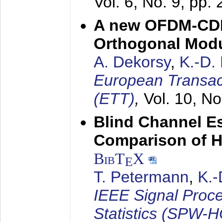
Vol. 6, No. 9, pp.
A new OFDM-CDM
Orthogonal Modu
A. Dekorsy
,
K.-D.
European Transac
(ETT)
,
Vol. 10, No
Blind Channel E
Comparison of 
BibT
X
E
T. Petermann
,
K.
IEEE Signal Proc
Statistics (SPW-