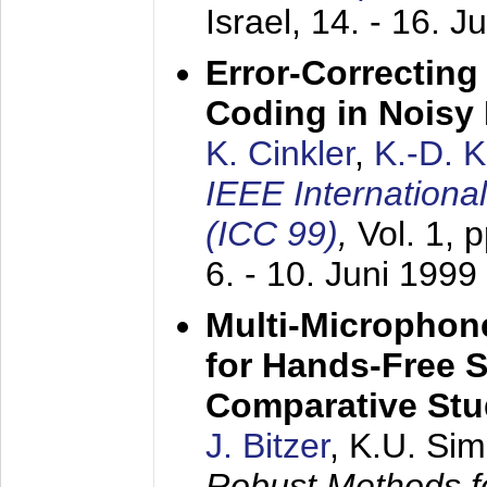
Israel,
14. - 16. J
Error-Correctin
Coding in Noisy
K. Cinkler
,
K.-D. 
IEEE Internation
(ICC 99)
,
Vol. 1, 
6. - 10. Juni 1999
Multi-Microphon
for Hands-Free 
Comparative St
J. Bitzer
, K.U. Si
Robust Methods f