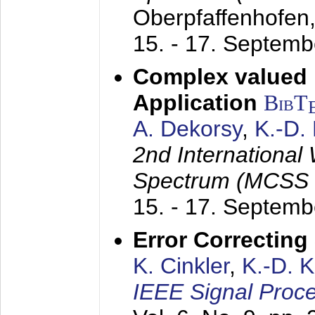
Oberpfaffenhofen
15. - 17. Septem
Complex valued
Application
BibT
A. Dekorsy
,
K.-D.
2nd International
Spectrum (MCSS 
15. - 17. Septem
Error Correctin
K. Cinkler
,
K.-D. 
IEEE Signal Proce