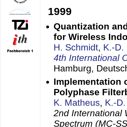
1999
Quantization an
for Wireless Ind
H. Schmidt
,
K.-D
4th Internationa
Hamburg, Deutsc
Implementation o
Polyphase Filte
K. Matheus
,
K.-D
2nd International
Spectrum (MC-SS 