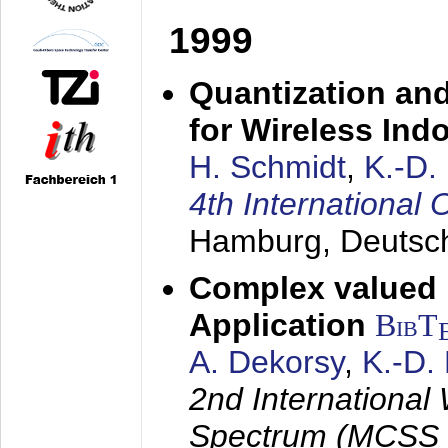
1999
Quantization an
for Wireless Ind
H. Schmidt
,
K.-D
4th Internationa
Hamburg, Deutsc
Complex valued
Application
BibT
A. Dekorsy
,
K.-D.
2nd International
Spectrum (MCSS 