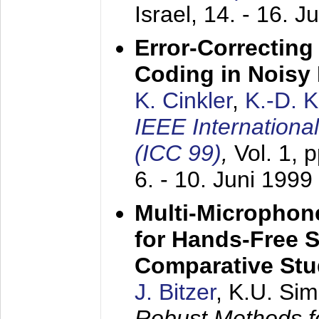
Israel,
14. - 16. J
Error-Correctin
Coding in Noisy
K. Cinkler
,
K.-D. 
IEEE Internation
(ICC 99)
,
Vol. 1, 
6. - 10. Juni 1999
Multi-Microphon
for Hands-Free 
Comparative St
J. Bitzer
, K.U. Si
Robust Methods f