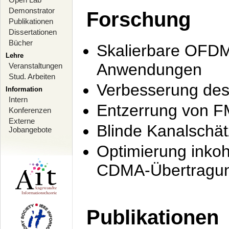
Demonstrator
Forschung
Publikationen
Dissertationen
Bücher
Skalierbare OFDM-
Lehre
Anwendungen
Veranstaltungen
Stud. Arbeiten
Verbesserung de
Information
Intern
Entzerrung von F
Konferenzen
Externe
Blinde Kanalschä
Jobangebote
Optimierung inko
CDMA-Übertragung
Publikationen