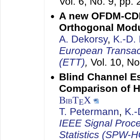
Vol. 6, No. 9, pp.
A new OFDM-CDM
Orthogonal Modu
A. Dekorsy
,
K.-D.
European Transac
(ETT)
,
Vol. 10, No
Blind Channel E
Comparison of 
BibT
X
E
T. Petermann
,
K.
IEEE Signal Proc
Statistics (SPW-