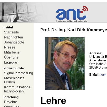
Institut
Prof. Dr.-Ing. Karl-Dirk Kammeyer
Startseite
Nachrichten
Jobangebote
Presse
Mitarbeiter
Adresse:
Universität 
Über uns
Arbeitsberei
Lageplan
Otto-Hahn-A
28359 Brem
Schwerpunkte
Signalverarbeitung
E-Mail
:
kam
Maschinelles
Lernen
Kommunikations-
technologien
Forschung
Lehre
Projekte
Open Lab