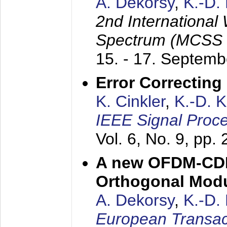
A. Dekorsy
,
K.-D.
2nd International
Spectrum (MCSS 
15. - 17. Septem
Error Correctin
K. Cinkler
,
K.-D. 
IEEE Signal Proce
Vol. 6, No. 9, pp.
A new OFDM-CDM
Orthogonal Modu
A. Dekorsy
,
K.-D.
European Transac