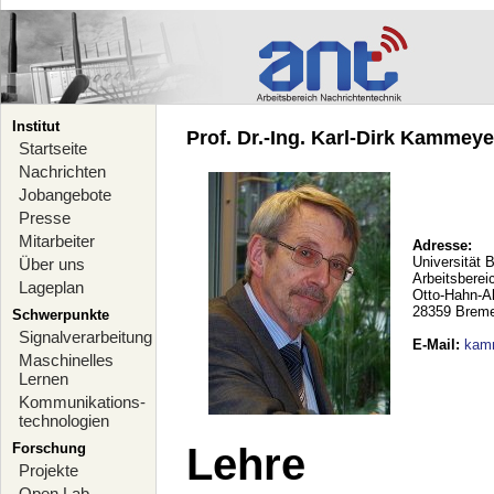
Institut
Prof. Dr.-Ing. Karl-Dirk Kammeyer
Startseite
Nachrichten
Jobangebote
Presse
Mitarbeiter
Adresse:
Universität 
Über uns
Arbeitsberei
Lageplan
Otto-Hahn-A
28359 Brem
Schwerpunkte
Signalverarbeitung
E-Mail
:
kam
Maschinelles
Lernen
Kommunikations-
technologien
Forschung
Lehre
Projekte
Open Lab