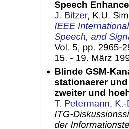
Speech Enhanc
J. Bitzer
, K.U. Si
IEEE Internationa
Speech, and Sign
Vol. 5, pp. 2965-
15. - 19. März 19
Blinde GSM-Kana
stationaerer und 
zweiter und hoe
T. Petermann
,
K.
ITG-Diskussionss
der Informationst