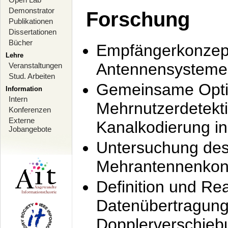
Demonstrator
Forschung
Publikationen
Dissertationen
Bücher
Empfängerkonzept
Lehre
Antennensysteme
Veranstaltungen
Stud. Arbeiten
Gemeinsame Opti
Information
Intern
Mehrnutzerdetekti
Konferenzen
Externe
Kanalkodierung 
Jobangebote
Untersuchung de
Mehrantennenkonz
Definition und Re
Datenübertragung
Dopplerverschie