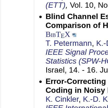
(ETT)
,
Vol. 10, No
Blind Channel E
Comparison of 
BibT
X
E
T. Petermann
,
K.
IEEE Signal Proc
Statistics (SPW-
Israel,
14. - 16. J
Error-Correctin
Coding in Noisy
K. Cinkler
,
K.-D. 