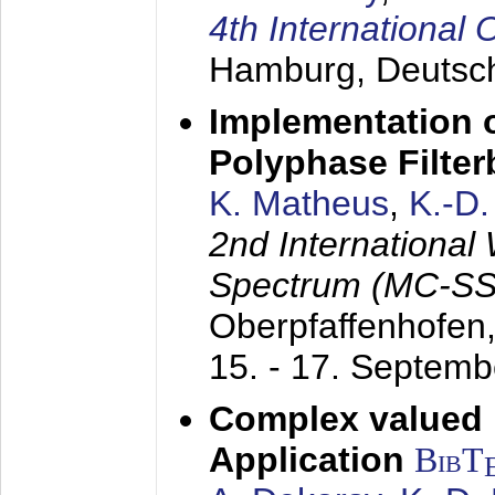
4th Internationa
Hamburg, Deutsc
Implementation o
Polyphase Filte
K. Matheus
,
K.-D
2nd International
Spectrum (MC-SS 
Oberpfaffenhofen
15. - 17. Septem
Complex valued
Application
BibT