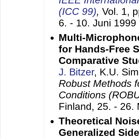
IEEE Internation
(ICC 99)
,
Vol. 1, 
6. - 10. Juni 1999
Multi-Microphon
for Hands-Free 
Comparative St
J. Bitzer
, K.U. Si
Robust Methods f
Conditions (ROB
Finland,
25. - 26.
Theoretical Nois
Generalized Side