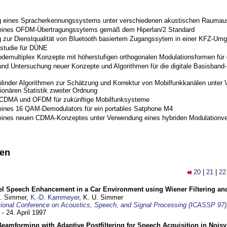
 eines Spracherkennungssystems unter verschiedenen akustischen Raumau
 eines OFDM-Übertragungssytems gemäß dem Hiperlan/2 Standard
 zur Dienstqualität von Bluetooth basiertem Zugangssytem in einer KFZ-Um
studie für DÜNE
odemultiplex Konzepte mit höherstufigen orthogonalen Modulationsformen für
nd Untersuchung neuer Konzepte und Algorithmen für die digitale Basisband-S
blinder Algorithmen zur Schätzung und Korrektur von Mobilfunkkanälen unter 
ionären Statistik zweiter Ordnung
 CDMA und OFDM für zukünftige Mobilfunksysteme
eines 16 QAM-Demodulators für ein portables Satphone M4
eines neuen CDMA-Konzeptes unter Verwendung eines hybriden Modulationve
nen
20
|
21
|
22
el Speech Enhancement in a Car Environment using Wiener Filtering and
U. Simmer,
K.-D. Kammeyer
, K. U. Simmer
tional Conference on Acoustics, Speech, and Signal Processing (ICASSP 97)
 - 24. April 1997
eamforming with Adaptive Postfiltering for Speech Acquisition in Nois