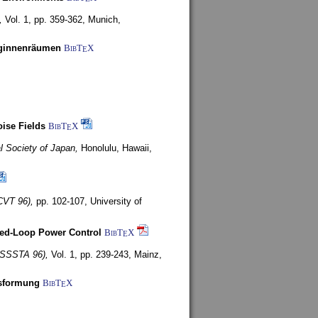
,
Vol. 1, pp. 359-362,
Munich,
uginnenräumen
BibT
X
E
ise Fields
BibT
X
E
al Society of Japan,
Honolulu, Hawaii,
CVT 96),
pp. 102-107,
University of
ed-Loop Power Control
BibT
X
E
(ISSSTA 96),
Vol. 1, pp. 239-243,
Mainz,
lsformung
BibT
X
E