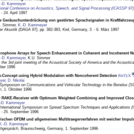
.-D. Kammeyer
tional Conference on Acoustics, Speech, and Signal Processing (ICASSP 97)
 - 24. April 1997
e Geräuschunterdrückung von gestörten Sprachsignalen in Kraftfahrze
U. Simmer,
K.-D. Kammeyer
 der Akustik (DAGA 97),
pp. 382-383,
Kiel, Germany,
3. - 6. März 1997
crophone Arrays for Speech Enhancement in Coherent and Incoherent No
.-D. Kammeyer
, K.U. Simmer
at the 3rd joint meeting of the Acoustical Society of America and the Acoustic
mber 1996
Concept using Hybrid Modulation with Noncoherent Detection
BibT
X
E
yer
,
D. Nikolai
Symposium on Communications and Vehicular Technology in the Benelux (S
m,
1. Oktober 1996
 RAKE-Receiver with Optimum Weighted Combining and Improved Clos
-D. Kammeyer
International Symposium on Spread Spectrum Techniques and Applications 
. - 25. September 1996
wischen OFDM und allgemeinen Multitraegerverfahren mit weicher Impu
K.-D. Kammeyer
hgespräch,
Braunschweig, Germany,
1. September 1996