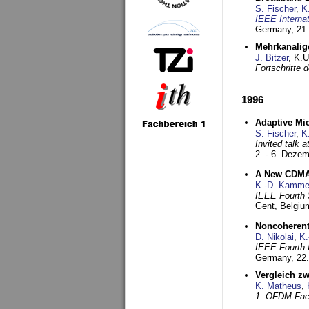
S. Fischer
,
K
IEEE Interna
Germany,
21.
Mehrkanalig
J. Bitzer
, K.
Fortschritte
1996
Adaptive Mi
S. Fischer
,
K
Invited talk 
2. - 6. Deze
A New CDMA-
K.-D. Kamme
IEEE Fourth 
Gent, Belgiu
Noncoherent
D. Nikolai
,
K.
IEEE Fourth 
Germany,
22
Vergleich z
K. Matheus
,
1. OFDM-Fac