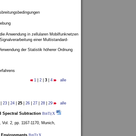
sbreitungsbedingungen
gebung
 die Anwendung in zellularen Mobilfunknetzen
ignalverarbeitung einer Multistandard-
Verwendung der Statistik höherer Ordnung
rfahrens
1
|
2
|
3
|
4
alle
|
23
|
24
|
25
|
26
|
27
|
28
|
29
alle
 Spectral Subtraction
BibT
X
E
,
Vol. 2, pp. 1167-1170,
Munich,
y Environments
BibT
X
E