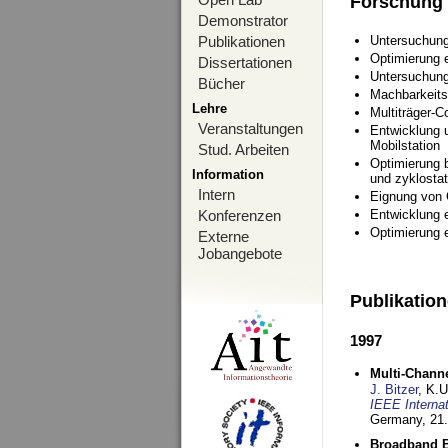
Forschung
Demonstrator
Publikationen
Untersuchung
Optimierung
Dissertationen
Untersuchung
Bücher
Machbarkeits
Lehre
Multiträger-C
Veranstaltungen
Entwicklung u
Mobilstation
Stud. Arbeiten
Optimierung 
Information
und zyklostat
Intern
Eignung von
Konferenzen
Entwicklung 
Optimierung 
Externe
Jobangebote
Publikatio
1997
Multi-Chann
J. Bitzer
, K.
IEEE Interna
Germany,
21.
Broadband B