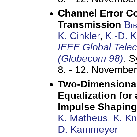
Channel Error C
Transmission
Bi
K. Cinkler
,
K.-D. 
IEEE Global Tele
(Globecom 98)
,
S
8. - 12. Novembe
Two-Dimensional
Equalization for 
Impulse Shaping
K. Matheus
,
K. K
D. Kammeyer