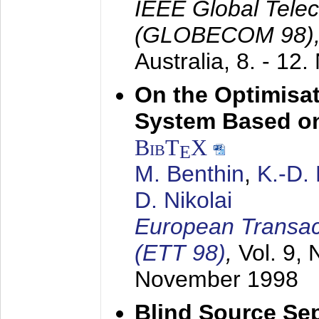
IEEE Global Tele
(GLOBECOM 98)
Australia,
8. - 12
On the Optimisa
System Based on
BibT
X
E
M. Benthin
,
K.-D.
D. Nikolai
European Transac
(ETT 98)
,
Vol. 9, 
November 1998
Blind Source Se