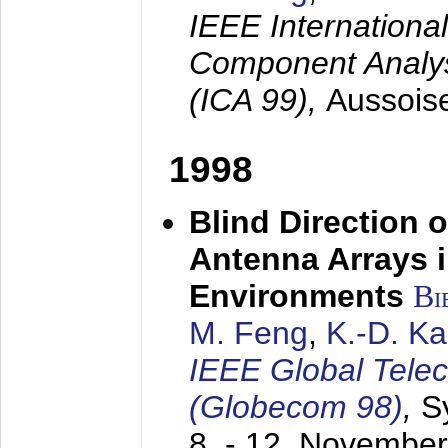
IEEE Internation
Component Analysi
(ICA 99),
Aussois
1998
Blind Direction o
Antenna Arrays 
Environments
Bi
M. Feng
,
K.-D. K
IEEE Global Tele
(Globecom 98)
,
S
8. - 12. Novembe