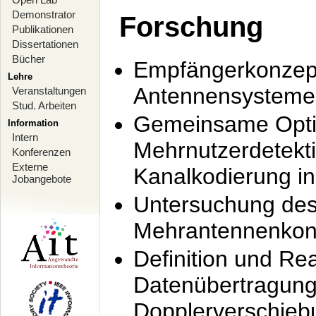
Demonstrator
Forschung
Publikationen
Dissertationen
Bücher
Empfängerkonzept
Lehre
Antennensysteme
Veranstaltungen
Stud. Arbeiten
Gemeinsame Opti
Information
Intern
Mehrnutzerdetekti
Konferenzen
Externe
Kanalkodierung 
Jobangebote
Untersuchung de
Mehrantennenkonz
Definition und Re
Datenübertragung
Dopplerverschie