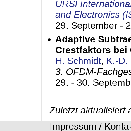
URSI Internation
and Electronics (
29. September - 
Adaptive Subtra
Crestfaktors be
H. Schmidt
,
K.-D
3. OFDM-Fachge
29. - 30. Septem
Zuletzt aktualisier
Impressum / Konta