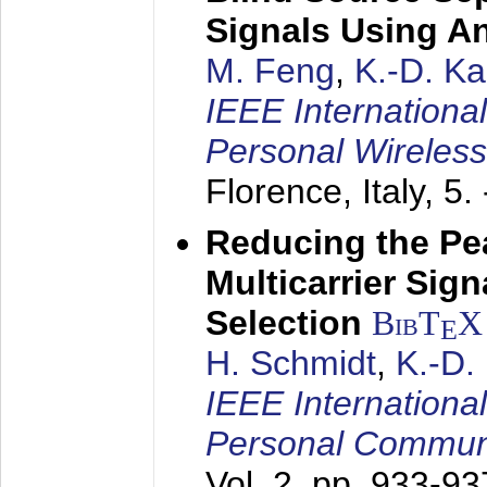
Signals Using A
M. Feng
,
K.-D. K
IEEE Internationa
Personal Wireles
Florence, Italy,
5.
Reducing the Pe
Multicarrier Sig
Selection
BibT
X
E
H. Schmidt
,
K.-D
IEEE Internationa
Personal Commun
Vol. 2, pp. 933-9