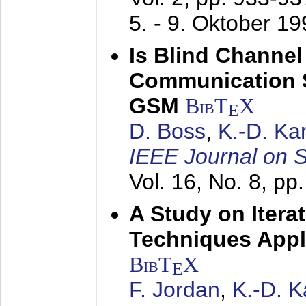
5. - 9. Oktober 1
Is Blind Channel
Communication 
GSM
BibT
X
E
D. Boss
,
K.-D. K
IEEE Journal on 
Vol. 16, No. 8, p
A Study on Itera
Techniques Appl
BibT
X
E
F. Jordan
,
K.-D. 