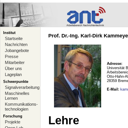
Institut
Prof. Dr.-Ing. Karl-Dirk Kammeyer
Startseite
Nachrichten
Jobangebote
Presse
Mitarbeiter
Adresse:
Universität 
Über uns
Arbeitsberei
Lageplan
Otto-Hahn-A
28359 Brem
Schwerpunkte
Signalverarbeitung
E-Mail
:
kam
Maschinelles
Lernen
Kommunikations-
technologien
Forschung
Lehre
Projekte
Open Lab