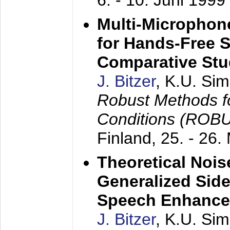
6. - 10. Juni 1999
Multi-Microphon
for Hands-Free 
Comparative St
J. Bitzer
, K.U. Si
Robust Methods f
Conditions (ROB
Finland,
25. - 26.
Theoretical Nois
Generalized Side
Speech Enhanc
J. Bitzer
, K.U. Si