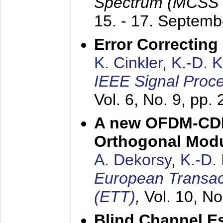
Spectrum (MCSS 
15. - 17. Septem
Error Correctin
K. Cinkler
,
K.-D. 
IEEE Signal Proce
Vol. 6, No. 9, pp.
A new OFDM-CDM
Orthogonal Modu
A. Dekorsy
,
K.-D.
European Transac
(ETT)
,
Vol. 10, No
Blind Channel E