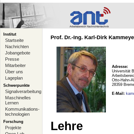
Institut
Prof. Dr.-Ing. Karl-Dirk Kammeyer
Startseite
Nachrichten
Jobangebote
Presse
Mitarbeiter
Adresse:
Universität 
Über uns
Arbeitsberei
Lageplan
Otto-Hahn-A
28359 Brem
Schwerpunkte
Signalverarbeitung
E-Mail
:
kam
Maschinelles
Lernen
Kommunikations-
technologien
Forschung
Lehre
Projekte
Open Lab