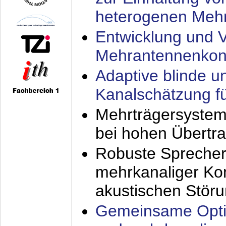
heterogenen Meh
Entwicklung und V
Mehrantennenkon
Adaptive blinde u
Kanalschätzung f
Mehrträgersystem
bei hohen Übertr
Robuste Sprecher
mehrkanaliger Ko
akustischen Stör
Gemeinsame Opti