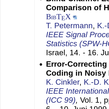
Comparison of 
BibT
X
E
T. Petermann
,
K.
IEEE Signal Proc
Statistics (SPW-
Israel,
14. - 16. J
Error-Correctin
Coding in Noisy
K. Cinkler
,
K.-D. 
IEEE Internation
(ICC 99)
,
Vol. 1, 