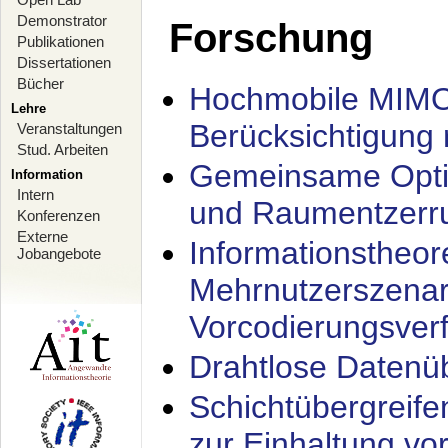
Demonstrator
Forschung
Publikationen
Dissertationen
Bücher
Hochmobile MIMO
Lehre
Berücksichtigung 
Veranstaltungen
Stud. Arbeiten
Gemeinsame Opti
Information
Intern
und Raumentzerru
Konferenzen
Externe
Informationstheor
Jobangebote
Mehrnutzerszenar
Vorcodierungsverf
Drahtlose Datenü
Schichtübergrei
zur Einhaltung vo