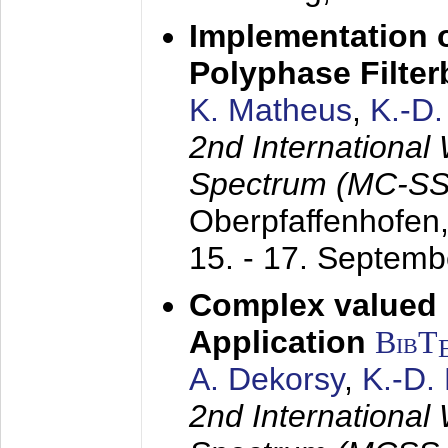
Implementation o
Polyphase Filte
K. Matheus
,
K.-D
2nd International
Spectrum (MC-SS 
Oberpfaffenhofen
15. - 17. Septem
Complex valued
Application
BibT
A. Dekorsy
,
K.-D.
2nd International