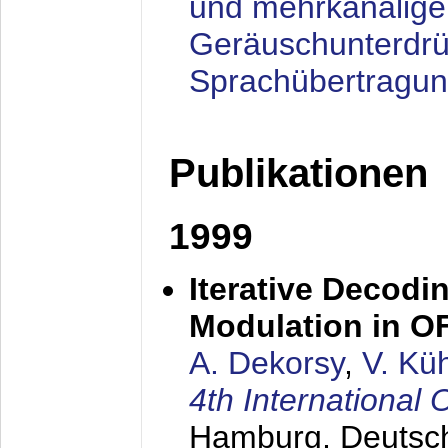
und mehrkanalige
Geräuschunterdrü
Sprachübertragu
Publikationen
1999
Iterative Decodi
Modulation in 
A. Dekorsy
,
V. Kü
4th Internationa
Hamburg, Deutsc