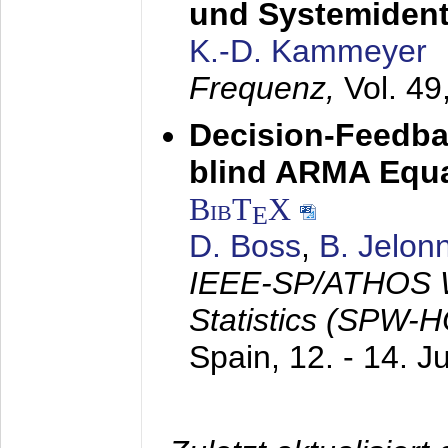
und Systemidenti
K.-D. Kammeyer
Frequenz,
Vol. 49
Decision-Feedba
blind ARMA Equal
BibT
X
E
D. Boss
,
B. Jelon
IEEE-SP/ATHOS W
Statistics (SPW-
Spain,
12. - 14. J