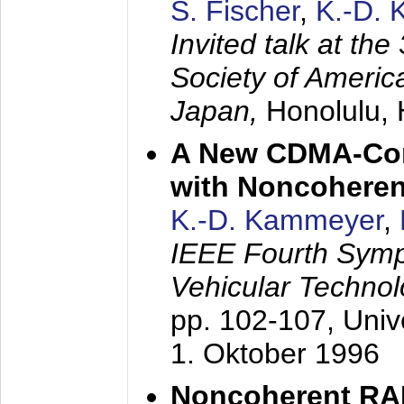
S. Fischer
,
K.-D.
Invited talk at the
Society of America
Japan,
Honolulu, 
A New CDMA-Con
with Noncoheren
K.-D. Kammeyer
,
IEEE Fourth Sym
Vehicular Technol
pp. 102-107,
Univ
1. Oktober 1996
Noncoherent RA