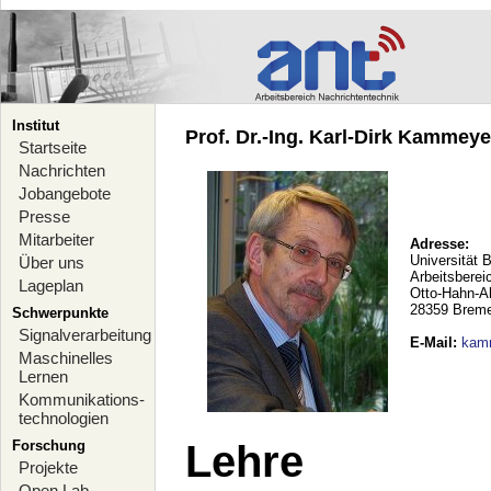
Institut
Prof. Dr.-Ing. Karl-Dirk Kammeyer
Startseite
Nachrichten
Jobangebote
Presse
Mitarbeiter
Adresse:
Universität 
Über uns
Arbeitsberei
Lageplan
Otto-Hahn-A
28359 Brem
Schwerpunkte
Signalverarbeitung
E-Mail
:
kam
Maschinelles
Lernen
Kommunikations-
technologien
Forschung
Lehre
Projekte
Open Lab