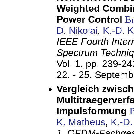
Weighted Combi
Power Control
B
D. Nikolai
,
K.-D. 
IEEE Fourth Inte
Spectrum Techniq
Vol. 1, pp. 239-2
22. - 25. Septem
Vergleich zwisc
Multitraegerverf
Impulsformung
K. Matheus
,
K.-D
1. OFDM-Fachge