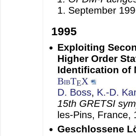
1. September 199
1995
Exploiting Secon
Higher Order Stat
Identification o
BibT
X
E
D. Boss
,
K.-D. K
15th GRETSI sy
les-Pins, France,
Geschlossene Lö