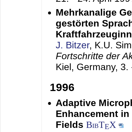
Mehrkanalige G
gestörten Sprach
Kraftfahrzeugin
J. Bitzer
, K.U. Si
Fortschritte der 
Kiel, Germany,
3.
1996
Adaptive Microp
Enhancement in 
Fields
BibT
X
E