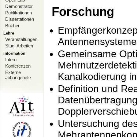
Demonstrator
Forschung
Publikationen
Dissertationen
Bücher
Empfängerkonzept
Lehre
Antennensysteme
Veranstaltungen
Stud. Arbeiten
Gemeinsame Opti
Information
Intern
Mehrnutzerdetekti
Konferenzen
Externe
Kanalkodierung 
Jobangebote
Definition und Re
Datenübertragung
Dopplerverschie
Untersuchung de
Mehrantennenkonz