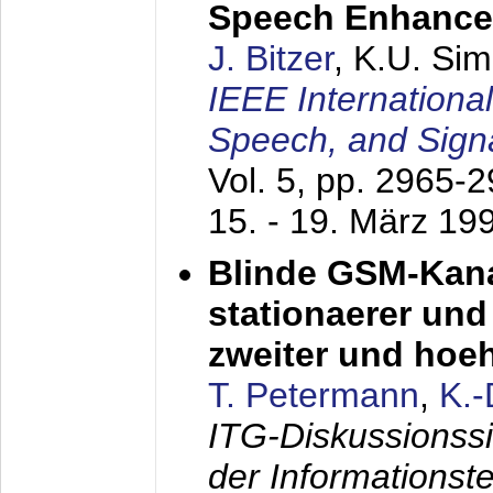
Speech Enhanc
J. Bitzer
, K.U. Si
IEEE Internationa
Speech, and Sign
Vol. 5, pp. 2965-
15. - 19. März 19
Blinde GSM-Kana
stationaerer und 
zweiter und hoe
T. Petermann
,
K.
ITG-Diskussionss
der Informationst