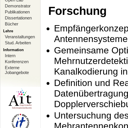
Demonstrator
Forschung
Publikationen
Dissertationen
Bücher
Empfängerkonzept
Lehre
Antennensysteme
Veranstaltungen
Stud. Arbeiten
Gemeinsame Opti
Information
Intern
Mehrnutzerdetekti
Konferenzen
Externe
Kanalkodierung 
Jobangebote
Definition und Re
Datenübertragung
Dopplerverschie
Untersuchung de
Mehrantennenkonz