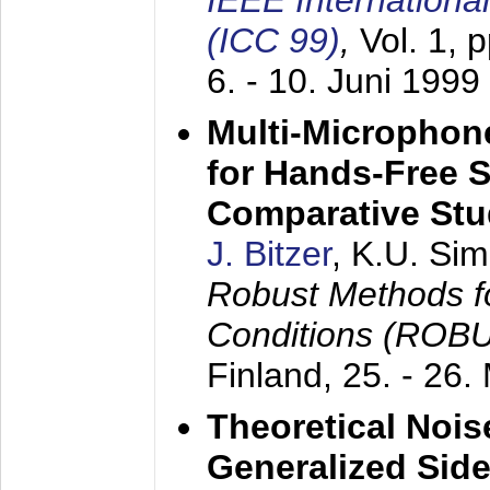
IEEE Internation
(ICC 99)
,
Vol. 1, 
6. - 10. Juni 1999
Multi-Microphon
for Hands-Free 
Comparative St
J. Bitzer
, K.U. Si
Robust Methods f
Conditions (ROB
Finland,
25. - 26.
Theoretical Nois
Generalized Side