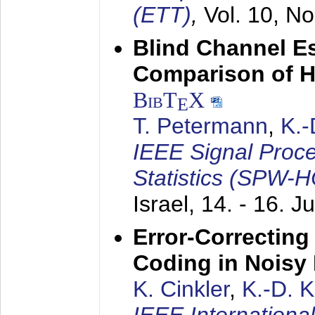
(ETT)
,
Vol. 10, No
Blind Channel E
Comparison of 
BibT
X
E
T. Petermann
,
K.
IEEE Signal Proc
Statistics (SPW-
Israel,
14. - 16. J
Error-Correctin
Coding in Noisy
K. Cinkler
,
K.-D. 