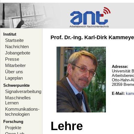
Institut
Prof. Dr.-Ing. Karl-Dirk Kammeyer
Startseite
Nachrichten
Jobangebote
Presse
Mitarbeiter
Adresse:
Universität 
Über uns
Arbeitsberei
Lageplan
Otto-Hahn-A
28359 Brem
Schwerpunkte
Signalverarbeitung
E-Mail
:
kam
Maschinelles
Lernen
Kommunikations-
technologien
Forschung
Lehre
Projekte
Open Lab