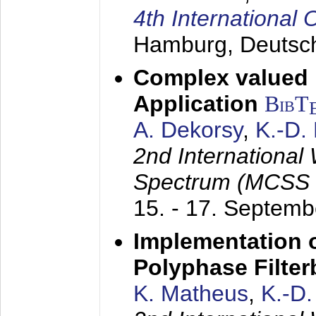
4th Internationa
Hamburg, Deutsc
Complex valued
Application
BibT
A. Dekorsy
,
K.-D.
2nd International
Spectrum (MCSS 
15. - 17. Septem
Implementation o
Polyphase Filte
K. Matheus
,
K.-D