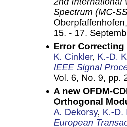
2nd International
Spectrum (MC-SS 
Oberpfaffenhofen
15. - 17. Septem
Error Correctin
K. Cinkler
,
K.-D. 
IEEE Signal Proce
Vol. 6, No. 9, pp.
A new OFDM-CDM
Orthogonal Modu
A. Dekorsy
,
K.-D.
European Transac