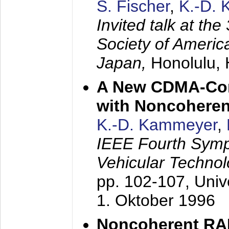
S. Fischer
,
K.-D.
Invited talk at the
Society of America
Japan,
Honolulu, 
A New CDMA-Con
with Noncoheren
K.-D. Kammeyer
,
IEEE Fourth Sym
Vehicular Technol
pp. 102-107,
Univ
1. Oktober 1996
Noncoherent RA