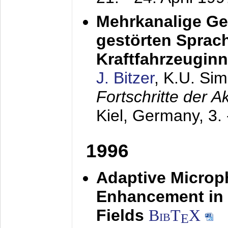
Mehrkanalige G
gestörten Sprach
Kraftfahrzeugin
J. Bitzer
, K.U. Si
Fortschritte der 
Kiel, Germany,
3.
1996
Adaptive Microp
Enhancement in 
Fields
BibT
X
E