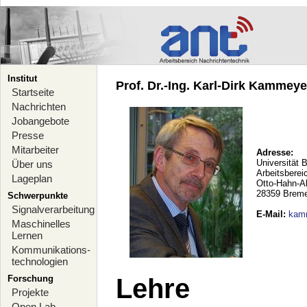
Institut
Prof. Dr.-Ing. Karl-Dirk Kammeyer
Startseite
Nachrichten
Jobangebote
Presse
Mitarbeiter
Adresse:
Universität 
Über uns
Arbeitsberei
Lageplan
Otto-Hahn-A
28359 Brem
Schwerpunkte
Signalverarbeitung
E-Mail
:
kam
Maschinelles
Lernen
Kommunikations-
technologien
Forschung
Lehre
Projekte
Open Lab