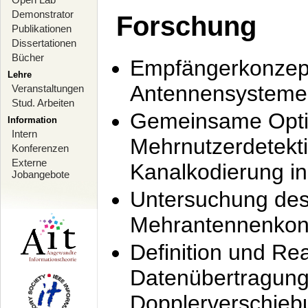
Demonstrator
Forschung
Publikationen
Dissertationen
Bücher
Empfängerkonzept
Lehre
Antennensysteme
Veranstaltungen
Stud. Arbeiten
Gemeinsame Opti
Information
Intern
Mehrnutzerdetekti
Konferenzen
Externe
Kanalkodierung 
Jobangebote
Untersuchung de
Mehrantennenkonz
Definition und Re
Datenübertragung
Dopplerverschie