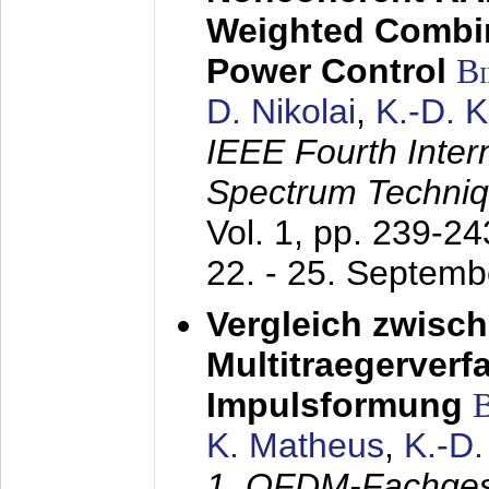
Weighted Combi
Power Control
B
D. Nikolai
,
K.-D. 
IEEE Fourth Inte
Spectrum Techniq
Vol. 1, pp. 239-2
22. - 25. Septem
Vergleich zwisc
Multitraegerverf
Impulsformung
K. Matheus
,
K.-D
1. OFDM-Fachge