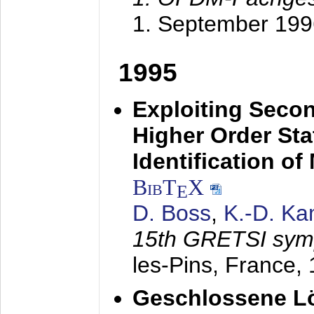
1. September 199
1995
Exploiting Secon
Higher Order Stat
Identification o
BibT
X
E
D. Boss
,
K.-D. K
15th GRETSI sy
les-Pins, France,
Geschlossene Lö