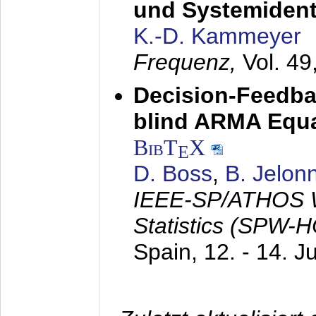
und Systemidenti
K.-D. Kammeyer
Frequenz,
Vol. 49
Decision-Feedba
blind ARMA Equal
BibT
X
E
D. Boss
,
B. Jelon
IEEE-SP/ATHOS W
Statistics (SPW-
Spain,
12. - 14. J