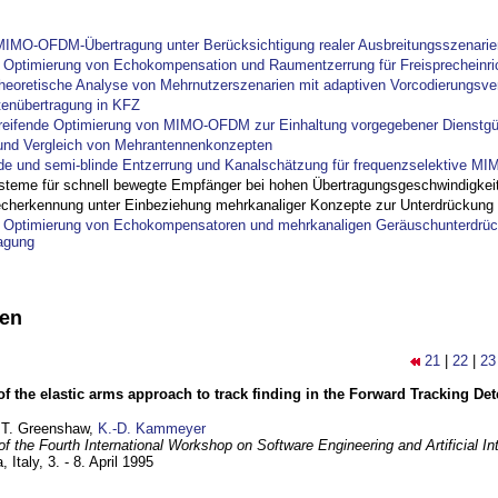
IMO-OFDM-Übertragung unter Berücksichtigung realer Ausbreitungsszenarie
ptimierung von Echokompensation und Raumentzerrung für Freisprecheinri
theoretische Analyse von Mehrnutzerszenarien mit adaptiven Vorcodierungsver
tenübertragung in KFZ
reifende Optimierung von MIMO-OFDM zur Einhaltung vorgegebener Dienstgü
und Vergleich von Mehrantennenkonzepten
nde und semi-blinde Entzerrung und Kanalschätzung für frequenzselektive M
steme für schnell bewegte Empfänger bei hohen Übertragungsgeschwindigkei
cherkennung unter Einbeziehung mehrkanaliger Konzepte zur Unterdrückung
ptimierung von Echokompensatoren und mehrkanaligen Geräuschunterdrück
agung
nen
21
|
22
|
23
of the elastic arms approach to track finding in the Forward Tracking D
 T. Greenshaw,
K.-D. Kammeyer
f the Fourth International Workshop on Software Engineering and Artificial In
, Italy,
3. - 8. April 1995