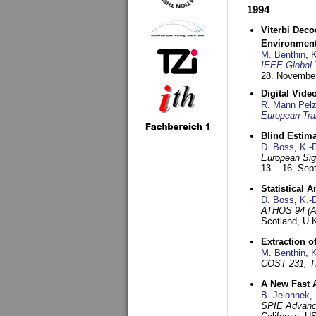
1994
Viterbi Deco
Environmen
M. Benthin
,
K
IEEE Global 
28. November
Digital Vid
R. Mann Pel
European Tra
Blind Estim
D. Boss
,
K.-
European Sig
13. - 16. Se
Statistical 
D. Boss
,
K.-
ATHOS 94 (AT
Scotland, U.
Extraction o
M. Benthin
,
K
COST 231, T
A New Fast 
B. Jelonnek
,
SPIE Advance